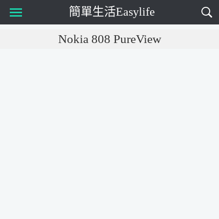
簡單生活Easylife
Main Menu
Nokia 808 PureView