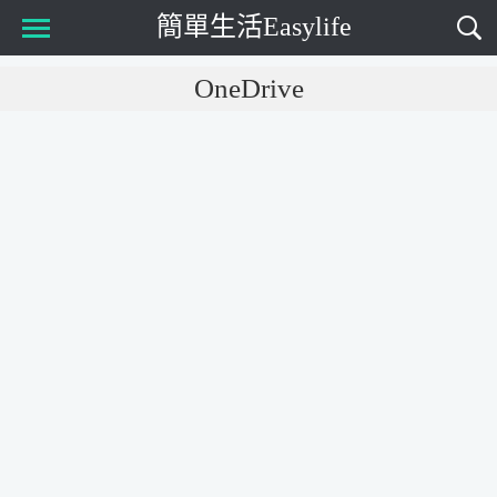
簡單生活Easylife
Main Menu
OneDrive