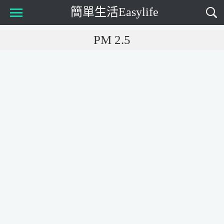
簡單生活Easylife
Main Menu
PM 2.5