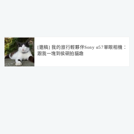
[邀稿] 我的旅行輕夥伴Sony α57單眼相機：
跟我一塊到侯硐拍貓趣