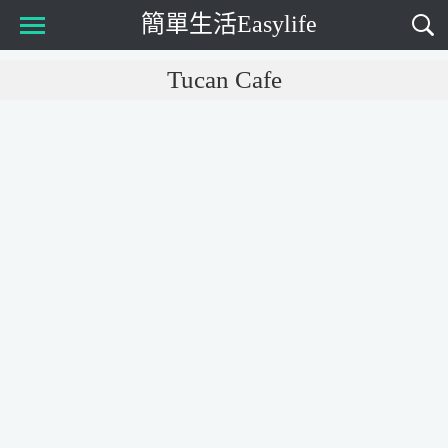
簡單生活Easylife
Main Menu
Tucan Cafe