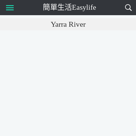
簡單生活Easylife
Main Menu
Yarra River