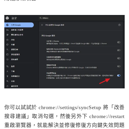
你可以試試於 chrome://settings/syncSetup 將「改善
搜尋建議」取消勾選，然後另外下 chrome://restart
重啟瀏覽器，就能解決並修復修復方向鍵失效問題