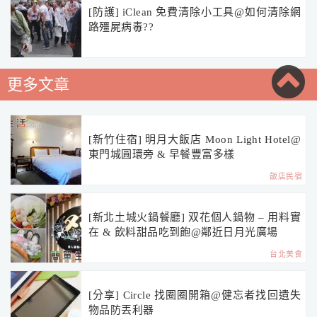
[防護] iClean 免費清除小工具@如何清除網
路殭屍病毒??
更多文章
[新竹住宿] 明月大飯店 Moon Light Hotel@
東門城圓環旁 & 早餐豐富多樣
飯店民宿
[新北土城火鍋餐廳] 双花個人鍋物 – 用料實
在 & 飲料甜品吃到飽@鄰近日月光廣場
台北美食
[分享] Circle 找圈圈開箱@健忘者找回遺失
物品防丟利器