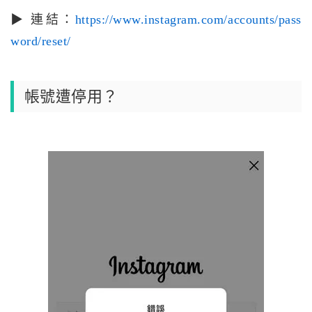
▶ 連結：
https://www.instagram.com/accounts/pass
word/reset/
帳號遭停用？