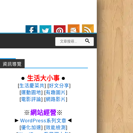
資訊導覽
●
●
生活大小事
[
生活慶菜共
] [
好文分享
]
[
運動園地
]
[
有趣圖片
]
[
電影評論
] [
網路影片
]
※
網站經營
※
►
◄
WordPress系列文章
[
優化加速
] [
效能檢測
]