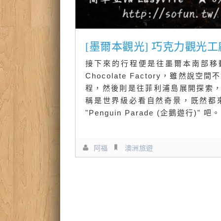
[墨爾本觀光] 巧克力觀光工廠 &
接下來的行程便是往墨爾本南部移動，首
Chocolate Factory，雖然
程，然後則是往菲利浦島展開探索
稱是世界級必看自然奇景，既然都
"Penguin Parade (企鵝遊行)" 吧。
阿福
澳洲旅遊