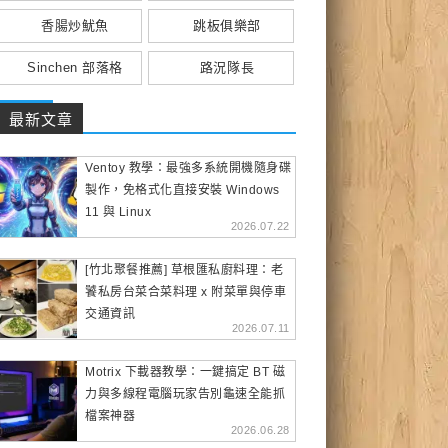
香腸炒魷魚
跳板俱樂部
Sinchen 部落格
路況隊長
最新文章
Ventoy 教學：最強多系統開機隨身碟
製作，免格式化直接安裝 Windows
11 與 Linux
2026.07.22
[竹北聚餐推薦] 草根匯私廚料理：老
饕私房台菜合菜料理 x 附菜單與停車
交通資訊
2026.07.11
Motrix 下載器教學：一鍵搞定 BT 磁
力與多線程電腦玩家告別龜速全能抓
檔案神器
2026.06.28