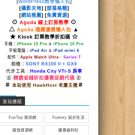
[
WordPress教學懶人包
]
[
攝影天地
] [
部落格類
]
[
網站推薦
] [
免費資源
]
⊙
⊙
Agoda 線上訂房教學
△
▲
Agoda 隱藏優惠懶人包
★
☆
Klook 訂票教學折扣碼
手機：
iPhone 15 Pro
&
iPhone 16 Pro
平板電腦：
iPad Air
&
iPad mimi 6
配件：
Apple Watch Ultra
/
Series 7
相機：
SONY RX100 II
+ GX9
代步工具
：
Honda City VTi-S 房車
㊣
精選省錢折扣優惠促銷代碼
㊣
＃
＃
本站使用 HawkHost 老鷹主機
友站連結
FunTop 資訊網
Funtory 設計生活
搜放資源網
優惠福利社