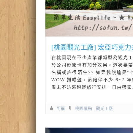
[桃園觀光工廠] 宏亞巧克
在桃園現在不少產業都轉型為觀光工
於公司形象也有加分效果，這次要帶大
名稱或許很陌生?? 如果我說這是"
WOW 讚嘆聲，這陪伴不少 6~7
周末不妨來趟輕旅行安排一日由帶家
阿福
桃園景點
,
觀光工廠