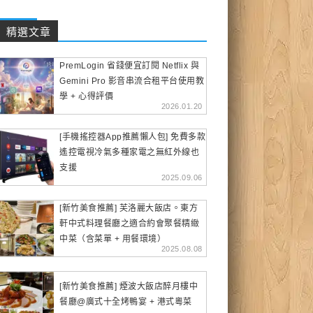
精選文章
PremLogin 省錢便宜訂閱 Netflix 與
Gemini Pro 影音串流合租平台使用教
學 + 心得評價
2026.01.20
[手機搖控器App推薦懶人包] 免費多款
遙控電視冷氣多種家電之無紅外線也
支援
2025.09.06
[新竹美食推薦] 芙洛麗大飯店。東方
軒中式料理餐廳之適合約會聚餐精緻
中菜（含菜單 + 用餐環境）
2025.08.08
[新竹美食推薦] 煙波大飯店醉月樓中
餐廳@廣式十全烤鴨宴 + 港式粵菜