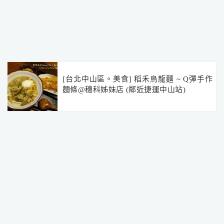
[台北中山區。美食] 稻禾烏龍麵 ~ Q彈手作
麵條@穗科姊妹店 (鄰近捷運中山站)