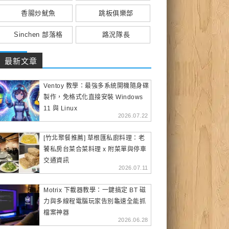
香腸炒魷魚
跳板俱樂部
Sinchen 部落格
路況隊長
最新文章
Ventoy 教學：最強多系統開機隨身碟
製作，免格式化直接安裝 Windows
11 與 Linux
2026.07.22
[竹北聚餐推薦] 草根匯私廚料理：老
饕私房台菜合菜料理 x 附菜單與停車
交通資訊
2026.07.11
Motrix 下載器教學：一鍵搞定 BT 磁
力與多線程電腦玩家告別龜速全能抓
檔案神器
2026.06.28