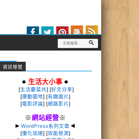
資訊導覽
●
●
生活大小事
[
生活慶菜共
] [
好文分享
]
[
運動園地
]
[
有趣圖片
]
[
電影評論
] [
網路影片
]
※
網站經營
※
►
◄
WordPress系列文章
[
優化加速
] [
效能檢測
]