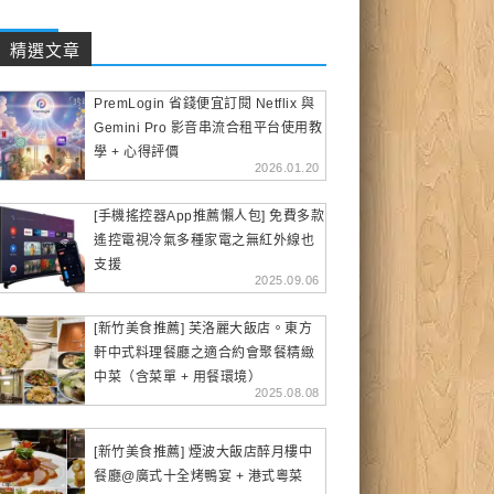
精選文章
PremLogin 省錢便宜訂閱 Netflix 與
Gemini Pro 影音串流合租平台使用教
學 + 心得評價
2026.01.20
[手機搖控器App推薦懶人包] 免費多款
遙控電視冷氣多種家電之無紅外線也
支援
2025.09.06
[新竹美食推薦] 芙洛麗大飯店。東方
軒中式料理餐廳之適合約會聚餐精緻
中菜（含菜單 + 用餐環境）
2025.08.08
[新竹美食推薦] 煙波大飯店醉月樓中
餐廳@廣式十全烤鴨宴 + 港式粵菜