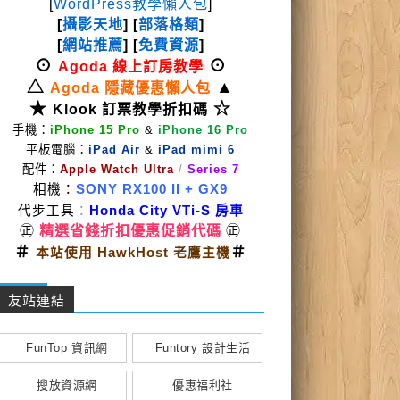
[
WordPress教學懶人包
]
[
攝影天地
] [
部落格類
]
[
網站推薦
] [
免費資源
]
⊙
⊙
Agoda 線上訂房教學
△
▲
Agoda 隱藏優惠懶人包
★
☆
Klook 訂票教學折扣碼
手機：
iPhone 15 Pro
&
iPhone 16 Pro
平板電腦：
iPad Air
&
iPad mimi 6
配件：
Apple Watch Ultra
/
Series 7
相機：
SONY RX100 II
+ GX9
代步工具
：
Honda City VTi-S 房車
㊣
精選省錢折扣優惠促銷代碼
㊣
＃
＃
本站使用 HawkHost 老鷹主機
友站連結
FunTop 資訊網
Funtory 設計生活
搜放資源網
優惠福利社