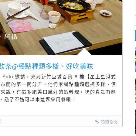
式飲茶@餐點種類多樣、好吃美味
Yuki 邀請，來到新竹巨城百貨 8 樓【星上星港式
縣市開的第一間分店，他們家餐點種類選擇多樣、價
我來說，有超多肥美口感好的蝦料理，吃的真是有夠
，餓了不妨可以來這聚會用餐哦。
廳
閱讀全文