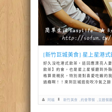
[新竹巨城美食] 星上星港
好久沒吃港式飲茶，這回應漂亮人妻 
飲茶】約會，也是星上星餐廳到外
格算是親民，特別是對喜愛吃蝦的
過癮啊！！來到巨城逛街吹冷氣之餘
阿福
新竹美食
,
約會聚餐
,
主題餐