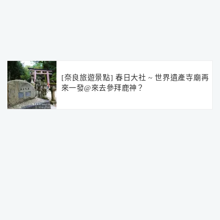
[奈良旅遊景點] 春日大社 ~ 世界遺產寺廟再
來一發@來去參拜鹿神？