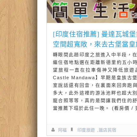
[印度住宿推薦] 曼達瓦城堡飯店 
空間超寬敞，來去古堡當皇
轉眼間此趟印度之旅進入中半段，
繼住宿地點選在距離新德里約五小時車
望旅程一直在拉車傷神又降低旅遊品
Castle Mandawa】早期是
室說話還有回音，在裏面來回奔跑與
多大，此外這裡的游泳池畔也超大
龍合照等等，真的是間讓我們住的
當推薦下塌於此住一晚。 (看房價 /
阿福
印度旅遊
,
飯店民宿