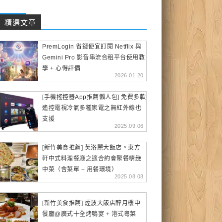
精選文章
PremLogin 省錢便宜訂閱 Netflix 與
Gemini Pro 影音串流合租平台使用教
學 + 心得評價
2026.01.20
[手機搖控器App推薦懶人包] 免費多款
遙控電視冷氣多種家電之無紅外線也
支援
2025.09.06
[新竹美食推薦] 芙洛麗大飯店。東方
軒中式料理餐廳之適合約會聚餐精緻
中菜（含菜單 + 用餐環境）
2025.08.08
[新竹美食推薦] 煙波大飯店醉月樓中
餐廳@廣式十全烤鴨宴 + 港式粵菜