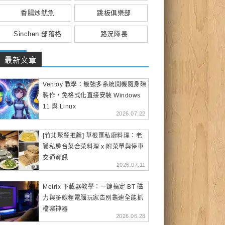
香腸炒魷魚
跳板俱樂部
Sinchen 部落格
路況隊長
最新文章
Ventoy 教學：最強多系統開機隨身碟
製作，免格式化直接安裝 Windows
11 與 Linux
2026.07.22
[竹北聚餐推薦] 草根匯私廚料理：老
饕私房台菜合菜料理 x 附菜單與停車
交通資訊
2026.07.11
Motrix 下載器教學：一鍵搞定 BT 磁
力與多線程電腦玩家告別龜速全能抓
檔案神器
2026.06.28