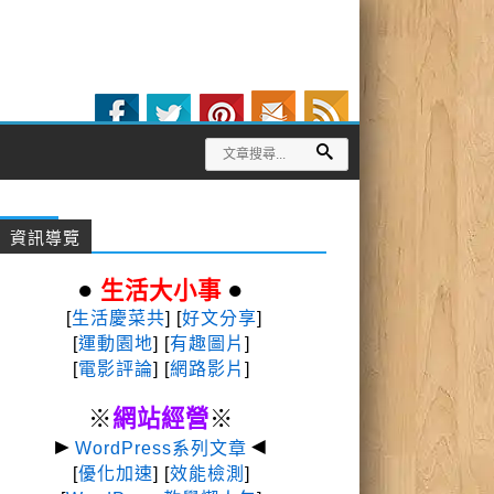
資訊導覽
●
●
生活大小事
[
生活慶菜共
] [
好文分享
]
[
運動園地
]
[
有趣圖片
]
[
電影評論
] [
網路影片
]
※
網站經營
※
►
◄
WordPress系列文章
[
優化加速
] [
效能檢測
]