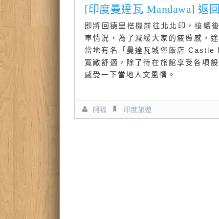
[印度曼達瓦 Mandawa
即將回德里搭機前往北北印，接續
車情況，為了減緩大家的疲憊感，途中
當地有名「曼達瓦城堡飯店 Castle 
寬敞舒適，除了待在旅館享受各項設施
感受一下當地人文風情。
阿福
印度旅遊