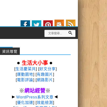
資訊導覽
●
●
生活大小事
[
生活慶菜共
] [
好文分享
]
[
運動園地
]
[
有趣圖片
]
[
電影評論
] [
網路影片
]
※
網站經營
※
►
◄
WordPress系列文章
[
優化加速
] [
效能檢測
]