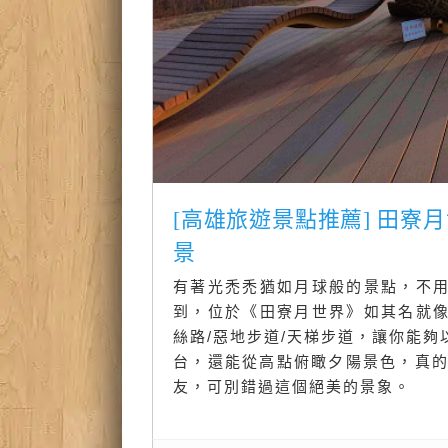
[高雄旅遊景點推薦] 田
景
有著光禿禿猶如月球般的景點，不
到，位於《田寮月世界》如其名就
絲路/惡地步道/天梯步道，讓你能
台，還能從高點俯瞰夕陽景色，真的是
友，可別錯過這個絕美的景象。