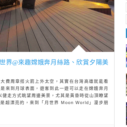
寮月世界@來趣嫦娥奔月絲路、欣賞夕陽美
用大費周章搭火箭上外太空，其實在台灣高雄就能看
像是來到月球表面，遊客到此一遊可以走在嫦娥奔月
夠以健走方式眺望周邊美景，尤其是黃昏時從山頂瞭望
超漂亮的，來到「月世界 Moon World」漫步朋