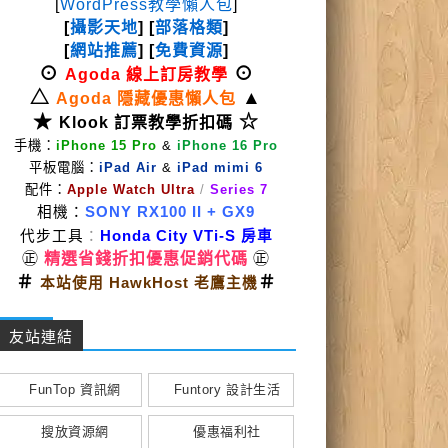
[
WordPress教學懶人包
]
[
攝影天地
] [
部落格類
]
[
網站推薦
] [
免費資源
]
⊙
⊙
Agoda 線上訂房教學
△
▲
Agoda 隱藏優惠懶人包
★
☆
Klook 訂票教學折扣碼
手機：
iPhone 15 Pro
&
iPhone 16 Pro
平板電腦：
iPad Air
&
iPad mimi 6
配件：
Apple Watch Ultra
/
Series 7
相機：
SONY RX100 II
+ GX9
代步工具
：
Honda City VTi-S 房車
㊣
精選省錢折扣優惠促銷代碼
㊣
＃
＃
本站使用 HawkHost 老鷹主機
友站連結
FunTop 資訊網
Funtory 設計生活
搜放資源網
優惠福利社