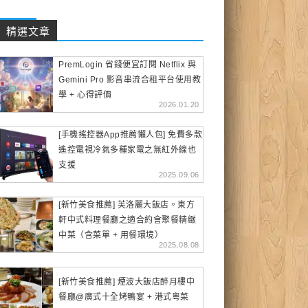
精選文章
PremLogin 省錢便宜訂閱 Netflix 與
Gemini Pro 影音串流合租平台使用教
學 + 心得評價
2026.01.20
[手機搖控器App推薦懶人包] 免費多款
遙控電視冷氣多種家電之無紅外線也
支援
2025.09.06
[新竹美食推薦] 芙洛麗大飯店。東方
軒中式料理餐廳之適合約會聚餐精緻
中菜（含菜單 + 用餐環境）
2025.08.08
[新竹美食推薦] 煙波大飯店醉月樓中
餐廳@廣式十全烤鴨宴 + 港式粵菜