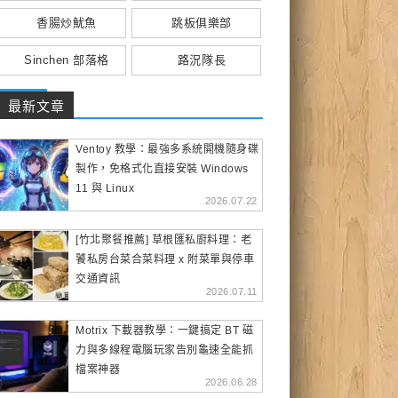
香腸炒魷魚
跳板俱樂部
Sinchen 部落格
路況隊長
最新文章
Ventoy 教學：最強多系統開機隨身碟
製作，免格式化直接安裝 Windows
11 與 Linux
2026.07.22
[竹北聚餐推薦] 草根匯私廚料理：老
饕私房台菜合菜料理 x 附菜單與停車
交通資訊
2026.07.11
Motrix 下載器教學：一鍵搞定 BT 磁
力與多線程電腦玩家告別龜速全能抓
檔案神器
2026.06.28