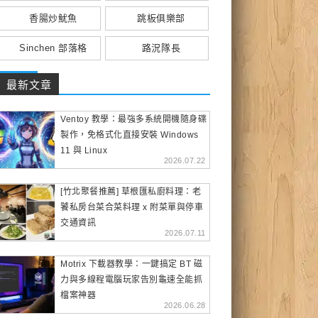
香腸炒魷魚
跳板俱樂部
Sinchen 部落格
路況隊長
最新文章
Ventoy 教學：最強多系統開機隨身碟
製作，免格式化直接安裝 Windows
11 與 Linux
2026.07.22
[竹北聚餐推薦] 草根匯私廚料理：老
饕私房台菜合菜料理 x 附菜單與停車
交通資訊
2026.07.11
Motrix 下載器教學：一鍵搞定 BT 磁
力與多線程電腦玩家告別龜速全能抓
檔案神器
2026.06.28