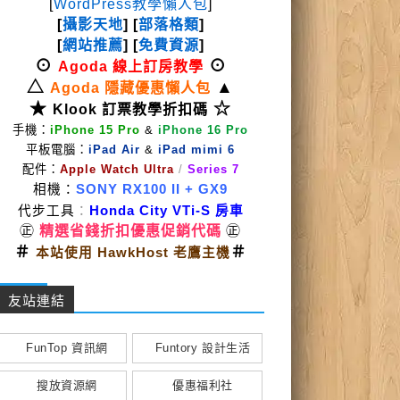
[
WordPress教學懶人包
]
[
攝影天地
] [
部落格類
]
[
網站推薦
] [
免費資源
]
⊙
⊙
Agoda 線上訂房教學
△
▲
Agoda 隱藏優惠懶人包
★
☆
Klook 訂票教學折扣碼
手機：
iPhone 15 Pro
&
iPhone 16 Pro
平板電腦：
iPad Air
&
iPad mimi 6
配件：
Apple Watch Ultra
/
Series 7
相機：
SONY RX100 II
+ GX9
代步工具
：
Honda City VTi-S 房車
㊣
精選省錢折扣優惠促銷代碼
㊣
＃
＃
本站使用 HawkHost 老鷹主機
友站連結
FunTop 資訊網
Funtory 設計生活
搜放資源網
優惠福利社