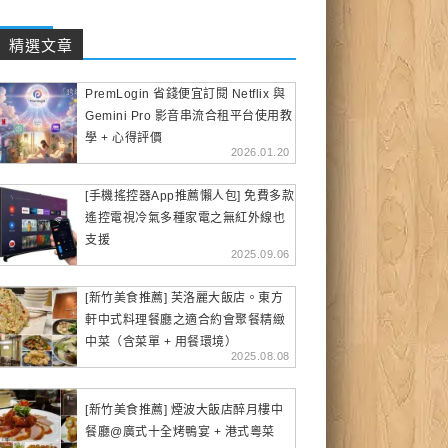
精選文章
PremLogin 省錢便宜訂閱 Netflix 與
Gemini Pro 影音串流合租平台使用教
學 + 心得評價
2026.01.20
[手機搖控器App推薦懶人包] 免費多款
遙控電視冷氣多種家電之無紅外線也
支援
2025.09.06
[新竹美食推薦] 芙洛麗大飯店。東方
軒中式料理餐廳之適合約會聚餐精緻
中菜（含菜單 + 用餐環境）
2025.08.08
[新竹美食推薦] 煙波大飯店醉月樓中
餐廳@廣式十全烤鴨宴 + 港式粵菜