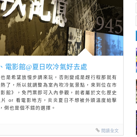
館、電影館@夏日吹冷氣好去處
要也是希望放慢步調來玩，否則變成是趕行程那就有
太熱了，所以就調整為室內吹冷氣景點，來到位在市
電影館》，免門票即可入內參觀，前者屬於文化歷史
片 or 看電影地方，炎炎夏日不想被外頭溫度給擊
，倒也是個不錯的選擇。
閱讀全文