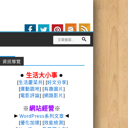
資訊導覽
●
●
生活大小事
[
生活慶菜共
] [
好文分享
]
[
運動園地
]
[
有趣圖片
]
[
電影評論
] [
網路影片
]
※
網站經營
※
►
◄
WordPress系列文章
[
優化加速
] [
效能檢測
]