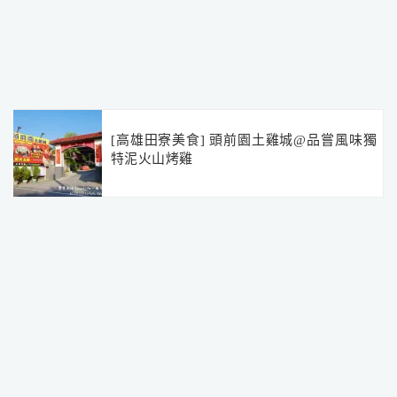
[高雄田寮美食] 頭前園土雞城@品嘗風味獨
特泥火山烤雞