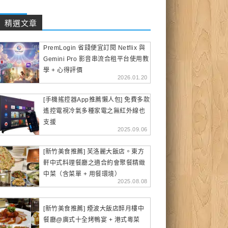
精選文章
PremLogin 省錢便宜訂閱 Netflix 與
Gemini Pro 影音串流合租平台使用教
學 + 心得評價
2026.01.20
[手機搖控器App推薦懶人包] 免費多款
遙控電視冷氣多種家電之無紅外線也
支援
2025.09.06
[新竹美食推薦] 芙洛麗大飯店。東方
軒中式料理餐廳之適合約會聚餐精緻
中菜（含菜單 + 用餐環境）
2025.08.08
[新竹美食推薦] 煙波大飯店醉月樓中
餐廳@廣式十全烤鴨宴 + 港式粵菜