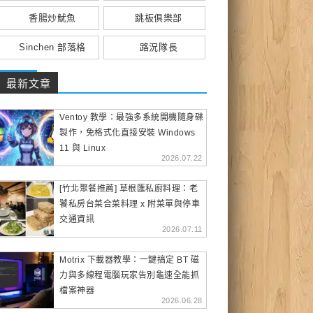
香腸炒魷魚
跳板俱樂部
Sinchen 部落格
路況隊長
最新文章
Ventoy 教學：最強多系統開機隨身碟
製作，免格式化直接安裝 Windows
11 與 Linux
2026.07.22
[竹北聚餐推薦] 草根匯私廚料理：老
饕私房台菜合菜料理 x 附菜單與停車
交通資訊
2026.07.11
Motrix 下載器教學：一鍵搞定 BT 磁
力與多線程電腦玩家告別龜速全能抓
檔案神器
2026.06.28