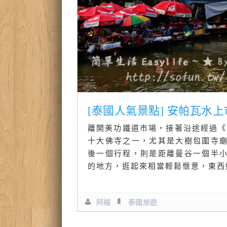
[泰國人氣景點] 安帕瓦水
離開美功鐵道市場，接著沿途經過《
十大佛寺之一，尤其是大樹包圍寺
後一個行程，則是距離曼谷一個半
的地方，逛起來相當輕鬆愜意，東西
阿福
泰國旅遊