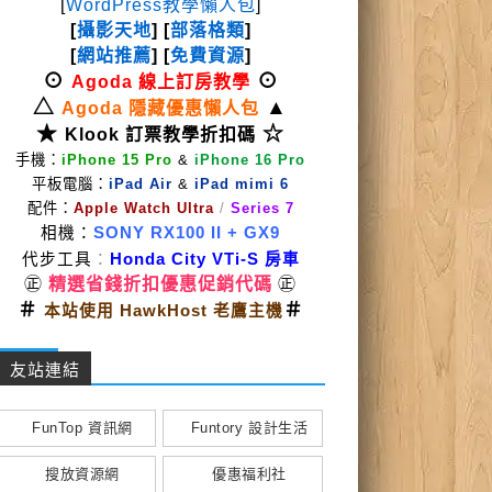
[
WordPress教學懶人包
]
[
攝影天地
] [
部落格類
]
[
網站推薦
] [
免費資源
]
⊙
⊙
Agoda 線上訂房教學
△
▲
Agoda 隱藏優惠懶人包
★
☆
Klook 訂票教學折扣碼
手機：
iPhone 15 Pro
&
iPhone 16 Pro
平板電腦：
iPad Air
&
iPad mimi 6
配件：
Apple Watch Ultra
/
Series 7
相機：
SONY RX100 II
+ GX9
代步工具
：
Honda City VTi-S 房車
㊣
精選省錢折扣優惠促銷代碼
㊣
＃
＃
本站使用 HawkHost 老鷹主機
友站連結
FunTop 資訊網
Funtory 設計生活
搜放資源網
優惠福利社