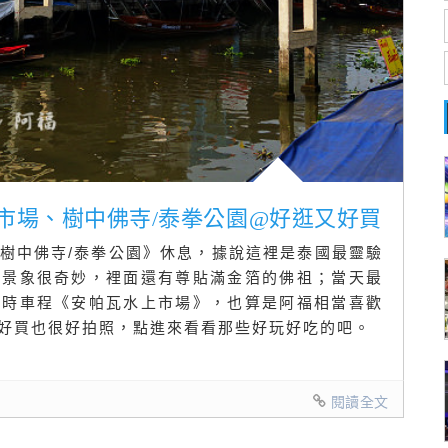
上市場、樹中佛寺/泰拳公園@好逛又好買
樹中佛寺/泰拳公園》休息，據說這裡是泰國最靈驗
廟景象很奇妙，裡面還有尊貼滿金箔的佛祖；當天最
小時車程《安帕瓦水上市場》，也算是阿福相當喜歡
好買也很好拍照，點進來看看那些好玩好吃的吧。
閱讀全文