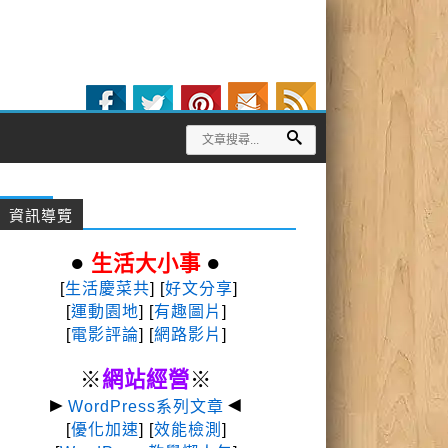
資訊導覽
●
●
生活大小事
[
生活慶菜共
] [
好文分享
]
[
運動園地
]
[
有趣圖片
]
[
電影評論
] [
網路影片
]
※
網站經營
※
►
◄
WordPress系列文章
[
優化加速
] [
效能檢測
]