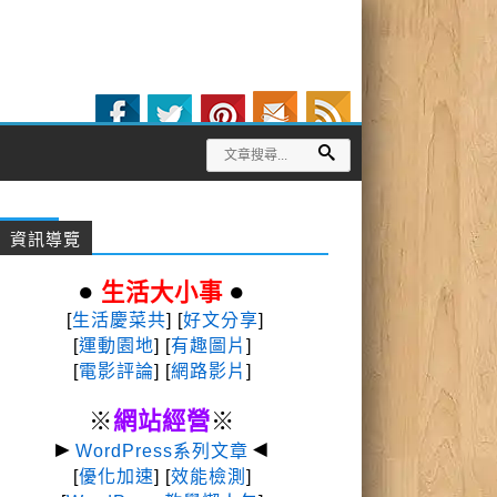
資訊導覽
●
●
生活大小事
[
生活慶菜共
] [
好文分享
]
[
運動園地
]
[
有趣圖片
]
[
電影評論
] [
網路影片
]
※
網站經營
※
►
◄
WordPress系列文章
[
優化加速
] [
效能檢測
]