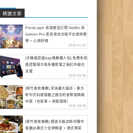
精選文章
PremLogin 省錢便宜訂閱 Netflix 與
Gemini Pro 影音串流合租平台使用教
學 + 心得評價
2026.01.20
[手機搖控器App推薦懶人包] 免費多款
遙控電視冷氣多種家電之無紅外線也
支援
2025.09.06
[新竹美食推薦] 芙洛麗大飯店。東方
軒中式料理餐廳之適合約會聚餐精緻
中菜（含菜單 + 用餐環境）
2025.08.08
[新竹美食推薦] 煙波大飯店醉月樓中
餐廳@廣式十全烤鴨宴 + 港式粵菜