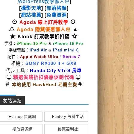
[
WordPress教學懶人包
]
[
攝影天地
] [
部落格類
]
[
網站推薦
] [
免費資源
]
⊙
⊙
Agoda 線上訂房教學
△
▲
Agoda 隱藏優惠懶人包
★
☆
Klook 訂票教學折扣碼
手機：
iPhone 15 Pro
&
iPhone 16 Pro
平板電腦：
iPad Air
&
iPad mimi 6
配件：
Apple Watch Ultra
/
Series 7
相機：
SONY RX100 II
+ GX9
代步工具
：
Honda City VTi-S 房車
㊣
精選省錢折扣優惠促銷代碼
㊣
＃
＃
本站使用 HawkHost 老鷹主機
友站連結
FunTop 資訊網
Funtory 設計生活
搜放資源網
優惠福利社