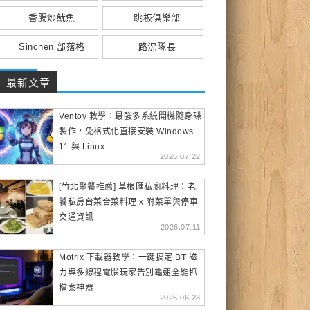
香腸炒魷魚
跳板俱樂部
Sinchen 部落格
路況隊長
最新文章
Ventoy 教學：最強多系統開機隨身碟
製作，免格式化直接安裝 Windows
11 與 Linux
2026.07.22
[竹北聚餐推薦] 草根匯私廚料理：老
饕私房台菜合菜料理 x 附菜單與停車
交通資訊
2026.07.11
Motrix 下載器教學：一鍵搞定 BT 磁
力與多線程電腦玩家告別龜速全能抓
檔案神器
2026.06.28