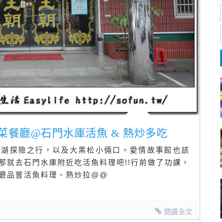
湘菜餐廳@石門水庫活魚 & 熱炒多吃
慈湖探險之行，以及大黑松小倆口。愛情故事館也該
那就去石門水庫附近吃活魚料理吧!!行前做了功課，
廳品嘗活魚料理、熱炒拉@@
閱讀全文