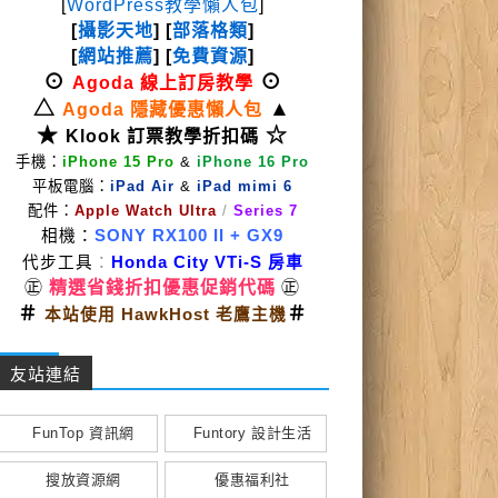
[
WordPress教學懶人包
]
[
攝影天地
] [
部落格類
]
[
網站推薦
] [
免費資源
]
⊙
⊙
Agoda 線上訂房教學
△
▲
Agoda 隱藏優惠懶人包
★
☆
Klook 訂票教學折扣碼
手機：
iPhone 15 Pro
&
iPhone 16 Pro
平板電腦：
iPad Air
&
iPad mimi 6
配件：
Apple Watch Ultra
/
Series 7
相機：
SONY RX100 II
+ GX9
代步工具
：
Honda City VTi-S 房車
㊣
精選省錢折扣優惠促銷代碼
㊣
＃
＃
本站使用 HawkHost 老鷹主機
友站連結
FunTop 資訊網
Funtory 設計生活
搜放資源網
優惠福利社