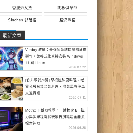
香腸炒魷魚
跳板俱樂部
Sinchen 部落格
路況隊長
最新文章
Ventoy 教學：最強多系統開機隨身碟
製作，免格式化直接安裝 Windows
11 與 Linux
2026.07.22
[竹北聚餐推薦] 草根匯私廚料理：老
饕私房台菜合菜料理 x 附菜單與停車
交通資訊
2026.07.11
Motrix 下載器教學：一鍵搞定 BT 磁
力與多線程電腦玩家告別龜速全能抓
檔案神器
2026.06.28