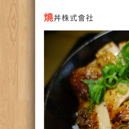
燒
丼株式會社