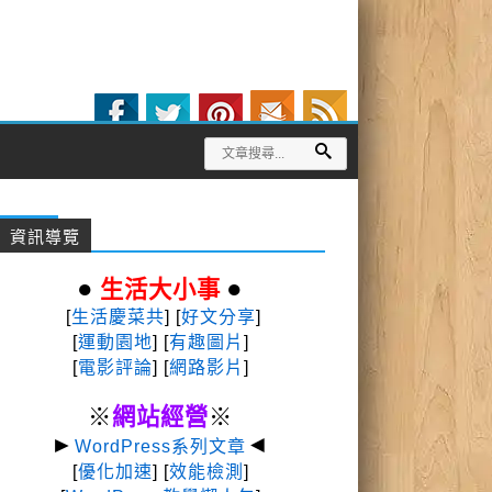
資訊導覽
●
●
生活大小事
[
生活慶菜共
] [
好文分享
]
[
運動園地
]
[
有趣圖片
]
[
電影評論
] [
網路影片
]
※
網站經營
※
►
◄
WordPress系列文章
[
優化加速
] [
效能檢測
]