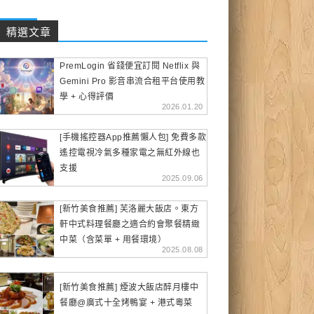
精選文章
PremLogin 省錢便宜訂閱 Netflix 與
Gemini Pro 影音串流合租平台使用教
學 + 心得評價
2026.01.20
[手機搖控器App推薦懶人包] 免費多款
遙控電視冷氣多種家電之無紅外線也
支援
2025.09.06
[新竹美食推薦] 芙洛麗大飯店。東方
軒中式料理餐廳之適合約會聚餐精緻
中菜（含菜單 + 用餐環境）
2025.08.08
[新竹美食推薦] 煙波大飯店醉月樓中
餐廳@廣式十全烤鴨宴 + 港式粵菜