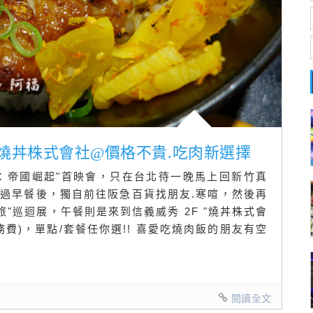
。燒丼株式會社@價格不貴.吃肉新選擇
：帝國崛起"首映會，只在台北待一晚馬上回新竹真
吃過早餐後，獨自前往阪急百貨找朋友.寒喧，然後再
旅"巡迴展，午餐則是來到信義威秀 2F "燒丼株式會
務費)，單點/套餐任你選!! 喜愛吃燒肉飯的朋友有空
閱讀全文