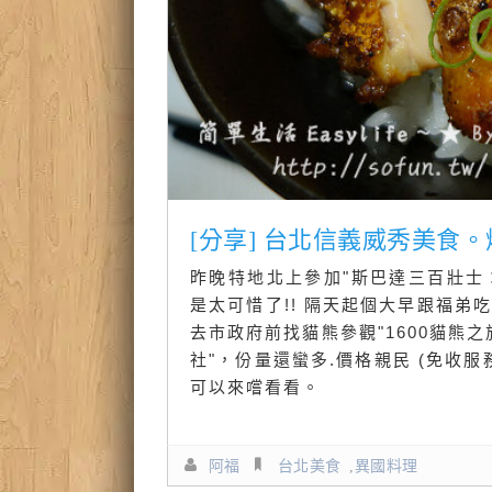
[分享] 台北信義威秀美食
昨晚特地北上參加"斯巴達三百壯士
是太可惜了!! 隔天起個大早跟福弟
去市政府前找貓熊參觀"1600貓熊之
社"，份量還蠻多.價格親民 (免收服
可以來嚐看看。
阿福
台北美食
,
異國料理