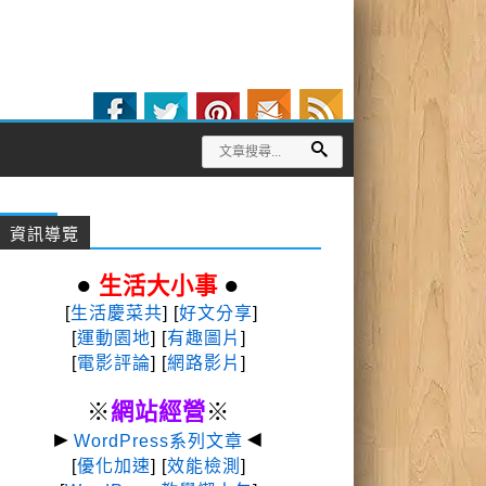
資訊導覽
●
●
生活大小事
[
生活慶菜共
] [
好文分享
]
[
運動園地
]
[
有趣圖片
]
[
電影評論
] [
網路影片
]
※
網站經營
※
►
◄
WordPress系列文章
[
優化加速
] [
效能檢測
]