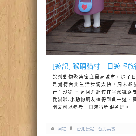
[遊記] 猴硐貓村一日遊輕
說到動物聚集密度最高城市，除了
是覺得台北生活步調太快，周末想
行；沒錯 ~ 這回介紹位在平溪鐵
愛貓咪.小動物朋友值得到此一遊，
朋友可以參考一日遊行程跟著玩。
阿福
台北景點
,
台北美食