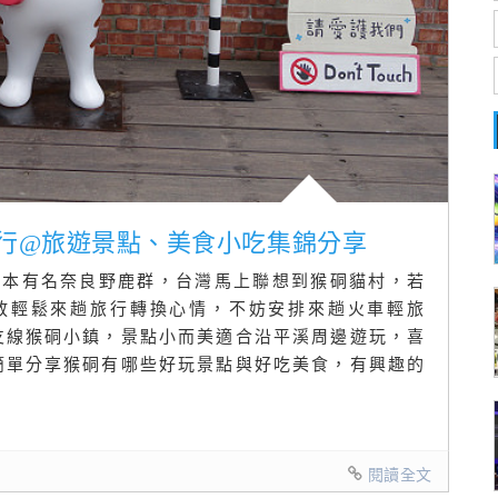
旅行@旅遊景點、美食小吃集錦分享
日本有名奈良野鹿群，台灣馬上聯想到猴硐貓村，若
放輕鬆來趟旅行轉換心情，不妨安排來趟火車輕旅
路支線猴硐小鎮，景點小而美適合沿平溪周邊遊玩，喜
簡單分享猴硐有哪些好玩景點與好吃美食，有興趣的
閱讀全文