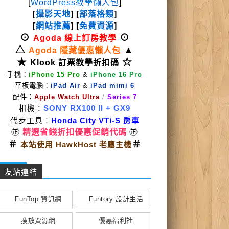
[
WordPress教學懶人包
]
[
攝影天地
] [
部落格類
]
[
網站推薦
] [
免費資源
]
⊙
⊙
Agoda 線上訂房教學
△
▲
Agoda 隱藏優惠懶人包
★
☆
Klook 訂票教學折扣碼
手機：
iPhone 15 Pro
&
iPhone 16 Pro
平板電腦：
iPad Air
&
iPad mimi 6
配件：
Apple Watch Ultra
/
Series 7
相機：
SONY RX100 II
+ GX9
代步工具
：
Honda City VTi-S 房車
㊣
精選省錢折扣優惠促銷代碼
㊣
＃
＃
本站使用 HawkHost 老鷹主機
友站連結
FunTop 資訊網
Funtory 設計生活
搜放資源網
優惠福利社