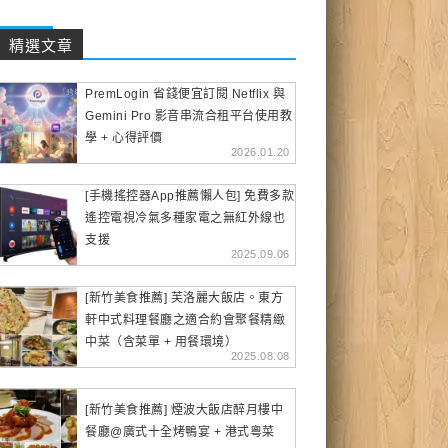
精選文章
PremLogin 省錢便宜訂閱 Netflix 與
Gemini Pro 影音串流合租平台使用教
學 + 心得評價
2026.01.20
[手機搖控器App推薦懶人包] 免費多款
遙控電視冷氣多種家電之無紅外線也
支援
2025.09.06
[新竹美食推薦] 芙洛麗大飯店。東方
軒中式料理餐廳之適合約會聚餐精緻
中菜（含菜單 + 用餐環境）
2025.08.08
[新竹美食推薦] 煙波大飯店醉月樓中
餐廳@廣式十全烤鴨宴 + 港式粵菜