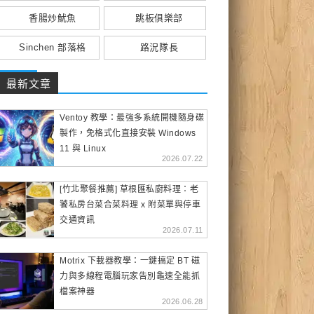
香腸炒魷魚
跳板俱樂部
Sinchen 部落格
路況隊長
最新文章
Ventoy 教學：最強多系統開機隨身碟
製作，免格式化直接安裝 Windows
11 與 Linux
2026.07.22
[竹北聚餐推薦] 草根匯私廚料理：老
饕私房台菜合菜料理 x 附菜單與停車
交通資訊
2026.07.11
Motrix 下載器教學：一鍵搞定 BT 磁
力與多線程電腦玩家告別龜速全能抓
檔案神器
2026.06.28