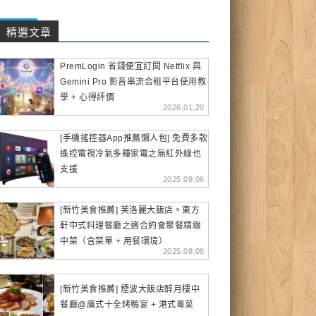
精選文章
PremLogin 省錢便宜訂閱 Netflix 與
Gemini Pro 影音串流合租平台使用教
學 + 心得評價
2026.01.20
[手機搖控器App推薦懶人包] 免費多款
遙控電視冷氣多種家電之無紅外線也
支援
2025.09.06
[新竹美食推薦] 芙洛麗大飯店。東方
軒中式料理餐廳之適合約會聚餐精緻
中菜（含菜單 + 用餐環境）
2025.08.08
[新竹美食推薦] 煙波大飯店醉月樓中
餐廳@廣式十全烤鴨宴 + 港式粵菜