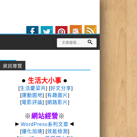
資訊導覽
●
●
生活大小事
[
生活慶菜共
] [
好文分享
]
[
運動園地
]
[
有趣圖片
]
[
電影評論
] [
網路影片
]
※
網站經營
※
►
◄
WordPress系列文章
[
優化加速
] [
效能檢測
]