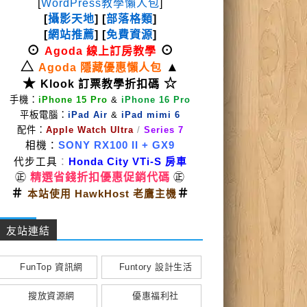
[
WordPress教學懶人包
]
[
攝影天地
] [
部落格類
]
[
網站推薦
] [
免費資源
]
⊙
⊙
Agoda 線上訂房教學
△
▲
Agoda 隱藏優惠懶人包
★
☆
Klook 訂票教學折扣碼
手機：
iPhone 15 Pro
&
iPhone 16 Pro
平板電腦：
iPad Air
&
iPad mimi 6
配件：
Apple Watch Ultra
/
Series 7
相機：
SONY RX100 II
+ GX9
代步工具
：
Honda City VTi-S 房車
㊣
精選省錢折扣優惠促銷代碼
㊣
＃
＃
本站使用 HawkHost 老鷹主機
友站連結
FunTop 資訊網
Funtory 設計生活
搜放資源網
優惠福利社