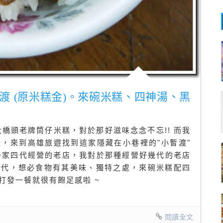
小暫渡 (原米糕金)。來碗米糕、四神湯、黑
大橋頭老牌筒仔米糕，對於那好滋味念念不忘!! 而我
，來到高雄旅遊找到這家隱藏在小巷裡的"小暫渡"
是一家四代經營的老店，我對於那種經營好幾代的老店
幾代，想必食物有其美味、獨特之處，來碗米糕配四
打發一餐就很有飽足感啦 ~
閱讀全文