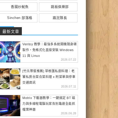
香腸炒魷魚
跳板俱樂部
Sinchen 部落格
路況隊長
最新文章
Ventoy 教學：最強多系統開機隨身碟
製作，免格式化直接安裝 Windows
11 與 Linux
2026.07.22
[竹北聚餐推薦] 草根匯私廚料理：老
饕私房台菜合菜料理 x 附菜單與停車
交通資訊
2026.07.11
Motrix 下載器教學：一鍵搞定 BT 磁
力與多線程電腦玩家告別龜速全能抓
檔案神器
2026.06.28