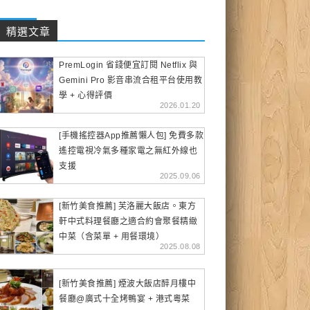
精選文章
PremLogin 省錢便宜訂閱 Netflix 與
Gemini Pro 影音串流合租平台使用教
學 + 心得評價
2026.01.20
[手機搖控器App推薦懶人包] 免費多款
遙控電視冷氣多種家電之無紅外線也
支援
2025.09.06
[新竹美食推薦] 芙洛麗大飯店。東方
軒中式料理餐廳之適合約會聚餐精緻
中菜（含菜單 + 用餐環境）
2025.08.08
[新竹美食推薦] 煙波大飯店醉月樓中
餐廳@廣式十全烤鴨宴 + 港式粵菜