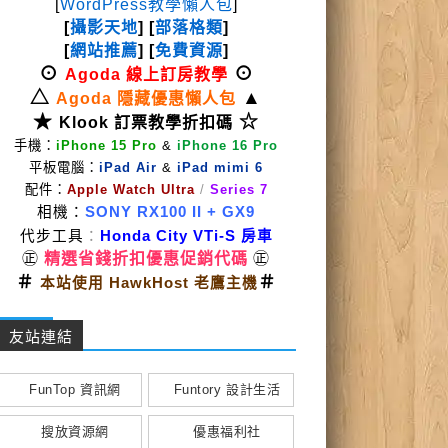
[
WordPress教學懶人包
]
[
攝影天地
] [
部落格類
]
[
網站推薦
] [
免費資源
]
⊙
⊙
Agoda 線上訂房教學
△
▲
Agoda 隱藏優惠懶人包
★
☆
Klook 訂票教學折扣碼
手機：
iPhone 15 Pro
&
iPhone 16 Pro
平板電腦：
iPad Air
&
iPad mimi 6
配件：
Apple Watch Ultra
/
Series 7
相機：
SONY RX100 II
+ GX9
代步工具
：
Honda City VTi-S 房車
㊣
精選省錢折扣優惠促銷代碼
㊣
＃
＃
本站使用 HawkHost 老鷹主機
友站連結
FunTop 資訊網
Funtory 設計生活
搜放資源網
優惠福利社