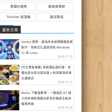
香腸炒魷魚
跳板俱樂部
Sinchen 部落格
路況隊長
最新文章
Ventoy 教學：最強多系統開機隨身碟
製作，免格式化直接安裝 Windows
11 與 Linux
2026.07.22
[竹北聚餐推薦] 草根匯私廚料理：老
饕私房台菜合菜料理 x 附菜單與停車
交通資訊
2026.07.11
Motrix 下載器教學：一鍵搞定 BT 磁
力與多線程電腦玩家告別龜速全能抓
檔案神器
2026.06.28