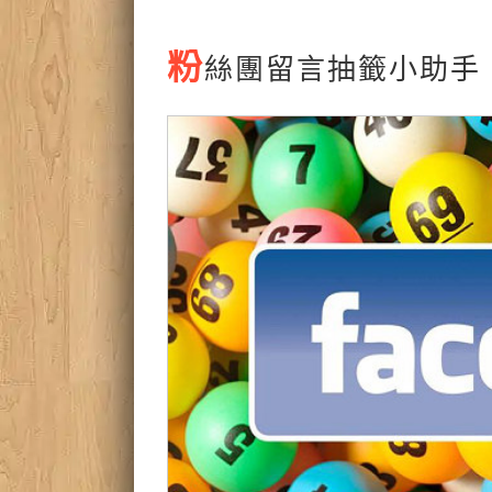
粉
絲團留言抽籤小助手