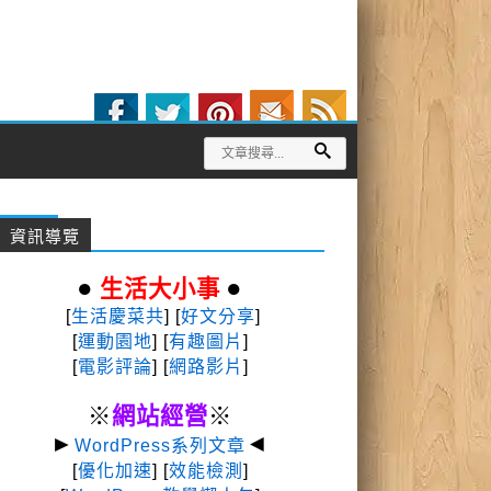
資訊導覽
●
●
生活大小事
[
生活慶菜共
] [
好文分享
]
[
運動園地
]
[
有趣圖片
]
[
電影評論
] [
網路影片
]
※
網站經營
※
►
◄
WordPress系列文章
[
優化加速
] [
效能檢測
]