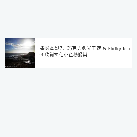
[墨爾本觀光] 巧克力觀光工廠 & Phillip Isla
nd 欣賞神仙小企鵝歸巢