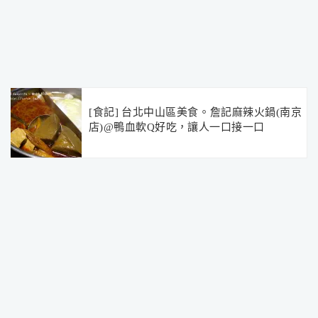
[食記] 台北中山區美食。詹記麻辣火鍋(南京
店)@鴨血軟Q好吃，讓人一口接一口