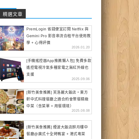
精選文章
PremLogin 省錢便宜訂閱 Netflix 與
Gemini Pro 影音串流合租平台使用教
學 + 心得評價
2026.01.20
[手機搖控器App推薦懶人包] 免費多款
遙控電視冷氣多種家電之無紅外線也
支援
2025.09.06
[新竹美食推薦] 芙洛麗大飯店。東方
軒中式料理餐廳之適合約會聚餐精緻
中菜（含菜單 + 用餐環境）
2025.08.08
[新竹美食推薦] 煙波大飯店醉月樓中
餐廳@廣式十全烤鴨宴 + 港式粵菜