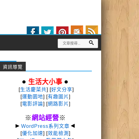
資訊導覽
●
●
生活大小事
[
生活慶菜共
] [
好文分享
]
[
運動園地
]
[
有趣圖片
]
[
電影評論
] [
網路影片
]
※
網站經營
※
►
◄
WordPress系列文章
[
優化加速
] [
效能檢測
]