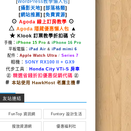
[
WordPress教學懶人包
]
[
攝影天地
] [
部落格類
]
[
網站推薦
] [
免費資源
]
⊙
⊙
Agoda 線上訂房教學
△
▲
Agoda 隱藏優惠懶人包
★
☆
Klook 訂票教學折扣碼
手機：
iPhone 15 Pro
&
iPhone 16 Pro
平板電腦：
iPad Air
&
iPad mimi 6
配件：
Apple Watch Ultra
/
Series 7
相機：
SONY RX100 II
+ GX9
代步工具
：
Honda City VTi-S 房車
㊣
精選省錢折扣優惠促銷代碼
㊣
＃
＃
本站使用 HawkHost 老鷹主機
友站連結
FunTop 資訊網
Funtory 設計生活
搜放資源網
優惠福利社