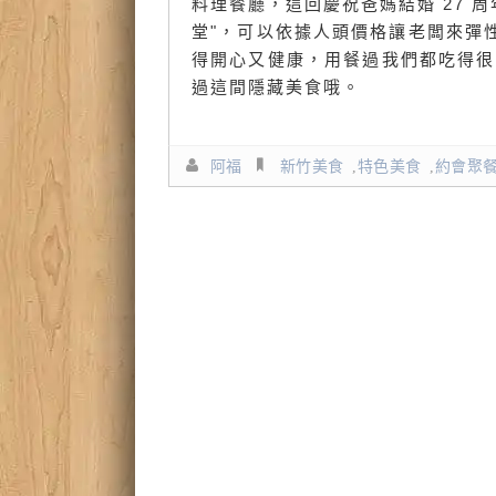
料理餐廳，這回慶祝爸媽結婚 27 
堂"，可以依據人頭價格讓老闆來彈
得開心又健康，用餐過我們都吃得很
過這間隱藏美食哦。
阿福
新竹美食
,
特色美食
,
約會聚