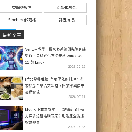
香腸炒魷魚
跳板俱樂部
Sinchen 部落格
路況隊長
最新文章
Ventoy 教學：最強多系統開機隨身碟
製作，免格式化直接安裝 Windows
11 與 Linux
2026.07.22
[竹北聚餐推薦] 草根匯私廚料理：老
饕私房台菜合菜料理 x 附菜單與停車
交通資訊
2026.07.11
Motrix 下載器教學：一鍵搞定 BT 磁
力與多線程電腦玩家告別龜速全能抓
檔案神器
2026.06.28