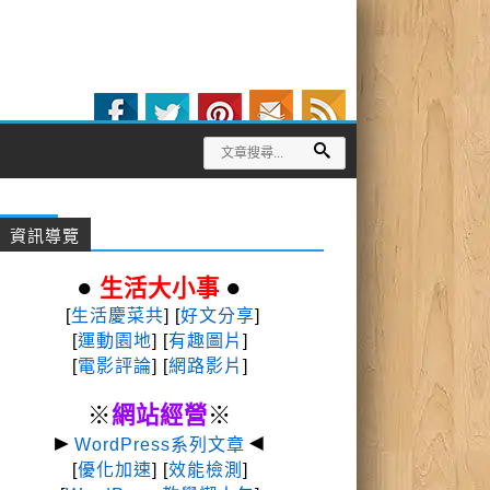
資訊導覽
●
●
生活大小事
[
生活慶菜共
] [
好文分享
]
[
運動園地
]
[
有趣圖片
]
[
電影評論
] [
網路影片
]
※
網站經營
※
►
◄
WordPress系列文章
[
優化加速
] [
效能檢測
]