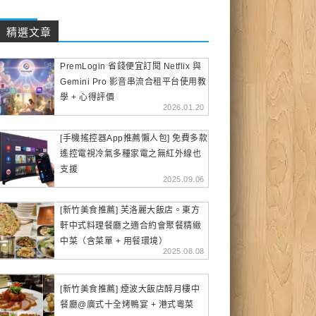
精選文章
PremLogin 省錢便宜訂閱 Netflix 與
Gemini Pro 影音串流合租平台使用教
學 + 心得評價
2026.01.20
[手機搖控器App推薦懶人包] 免費多款
遙控電視冷氣多種家電之無紅外線也
支援
2025.09.06
[新竹美食推薦] 芙洛麗大飯店。東方
軒中式料理餐廳之適合約會聚餐精緻
中菜（含菜單 + 用餐環境）
2025.08.08
[新竹美食推薦] 煙波大飯店醉月樓中
餐廳@廣式十全烤鴨宴 + 港式粵菜