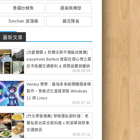
香腸炒魷魚
跳板俱樂部
Sinchen 部落格
路況隊長
最新文章
[北愛爾蘭 x 貝爾法斯平價飯店推薦]
easyHotel Belfast 旅館住宿心得之鄰
近市政廳交通便利 & 房間設備與優缺
2026.08.09
點
Ventoy 教學：最強多系統開機隨身碟
製作，免格式化直接安裝 Windows
11 與 Linux
2026.07.22
[竹北聚餐推薦] 草根匯私廚料理：老
饕私房台菜合菜料理 x 附菜單與停車
交通資訊
2026.07.11