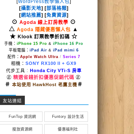
[
WordPress教學懶人包
]
[
攝影天地
] [
部落格類
]
[
網站推薦
] [
免費資源
]
⊙
⊙
Agoda 線上訂房教學
△
▲
Agoda 隱藏優惠懶人包
★
☆
Klook 訂票教學折扣碼
手機：
iPhone 15 Pro
&
iPhone 16 Pro
平板電腦：
iPad Air
&
iPad mimi 6
配件：
Apple Watch Ultra
/
Series 7
相機：
SONY RX100 II
+ GX9
代步工具
：
Honda City VTi-S 房車
㊣
精選省錢折扣優惠促銷代碼
㊣
＃
＃
本站使用 HawkHost 老鷹主機
友站連結
FunTop 資訊網
Funtory 設計生活
搜放資源網
優惠福利社