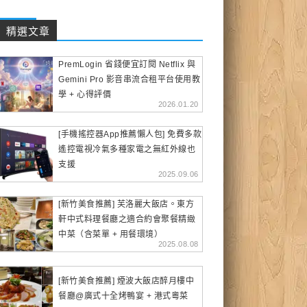
精選文章
PremLogin 省錢便宜訂閱 Netflix 與
Gemini Pro 影音串流合租平台使用教
學 + 心得評價
2026.01.20
[手機搖控器App推薦懶人包] 免費多款
遙控電視冷氣多種家電之無紅外線也
支援
2025.09.06
[新竹美食推薦] 芙洛麗大飯店。東方
軒中式料理餐廳之適合約會聚餐精緻
中菜（含菜單 + 用餐環境）
2025.08.08
[新竹美食推薦] 煙波大飯店醉月樓中
餐廳@廣式十全烤鴨宴 + 港式粵菜