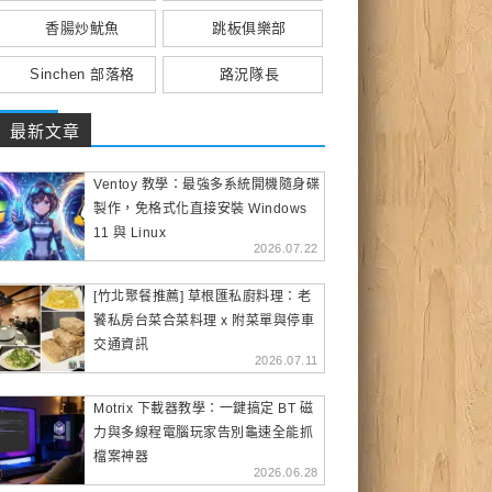
香腸炒魷魚
跳板俱樂部
Sinchen 部落格
路況隊長
最新文章
Ventoy 教學：最強多系統開機隨身碟
製作，免格式化直接安裝 Windows
11 與 Linux
2026.07.22
[竹北聚餐推薦] 草根匯私廚料理：老
饕私房台菜合菜料理 x 附菜單與停車
交通資訊
2026.07.11
Motrix 下載器教學：一鍵搞定 BT 磁
力與多線程電腦玩家告別龜速全能抓
檔案神器
2026.06.28