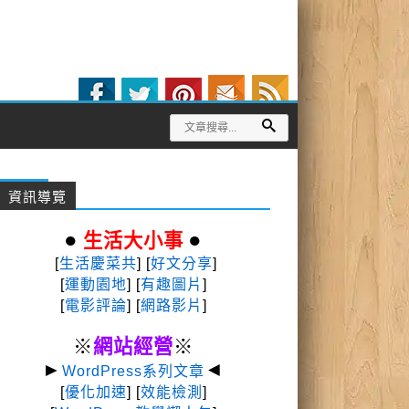
資訊導覽
●
●
生活大小事
[
生活慶菜共
] [
好文分享
]
[
運動園地
]
[
有趣圖片
]
[
電影評論
] [
網路影片
]
※
網站經營
※
►
◄
WordPress系列文章
[
優化加速
] [
效能檢測
]