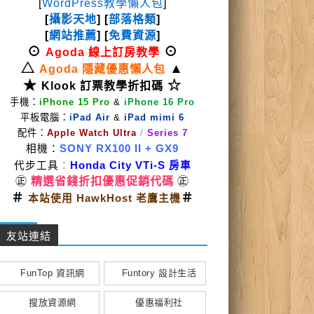
[
WordPress教學懶人包
]
[
攝影天地
] [
部落格類
]
[
網站推薦
] [
免費資源
]
⊙
⊙
Agoda 線上訂房教學
△
▲
Agoda 隱藏優惠懶人包
★
☆
Klook 訂票教學折扣碼
手機：
iPhone 15 Pro
&
iPhone 16 Pro
平板電腦：
iPad Air
&
iPad mimi 6
配件：
Apple Watch Ultra
/
Series 7
相機：
SONY RX100 II
+ GX9
代步工具
：
Honda City VTi-S 房車
㊣
精選省錢折扣優惠促銷代碼
㊣
＃
＃
本站使用 HawkHost 老鷹主機
友站連結
FunTop 資訊網
Funtory 設計生活
搜放資源網
優惠福利社