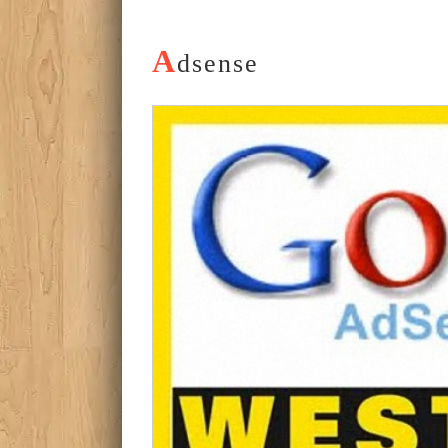
A
dsense