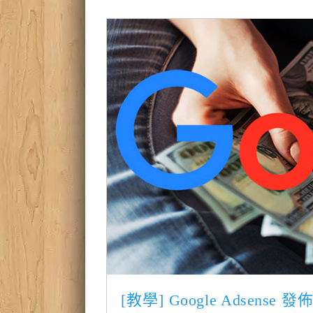
[教學] Google Adsens