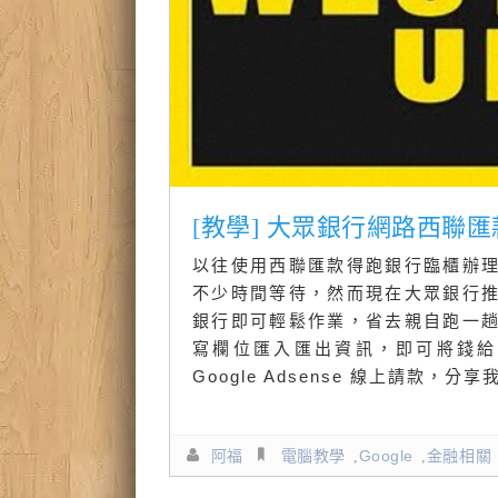
[教學] 大眾銀行網路西聯匯款@適
以往使用西聯匯款得跑銀行臨櫃辦
不少時間等待，然而現在大眾銀行
銀行即可輕鬆作業，省去親自跑一
寫欄位匯入匯出資訊，即可將錢給
Google Adsense 線上請
阿福
電腦教學
,
Google
,
金融相關