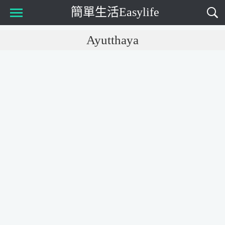
簡單生活Easylife
Main Menu
Ayutthaya