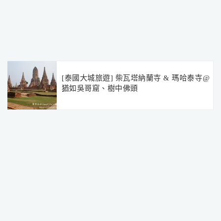
[泰國大城旅遊] 柴瓦塔納蘭寺 & 瑪哈泰寺@
猶如吳哥窟、樹中佛頭