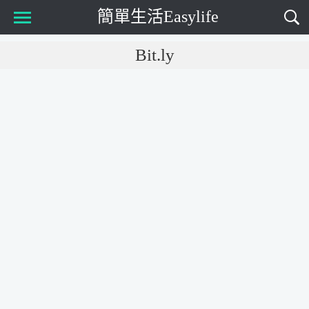
簡單生活Easylife
Main Menu
Bit.ly