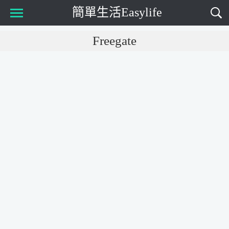
簡單生活Easylife
Main Menu
Freegate