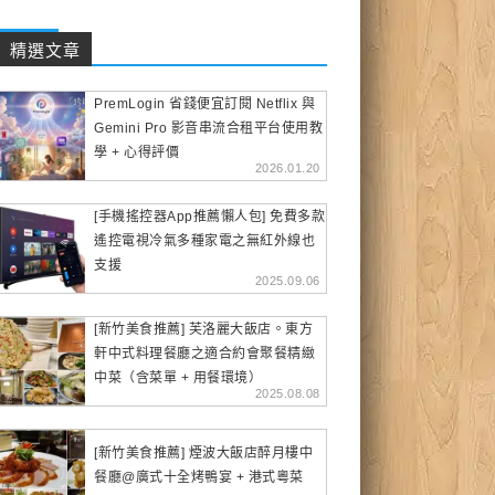
精選文章
PremLogin 省錢便宜訂閱 Netflix 與
Gemini Pro 影音串流合租平台使用教
學 + 心得評價
2026.01.20
[手機搖控器App推薦懶人包] 免費多款
遙控電視冷氣多種家電之無紅外線也
支援
2025.09.06
[新竹美食推薦] 芙洛麗大飯店。東方
軒中式料理餐廳之適合約會聚餐精緻
中菜（含菜單 + 用餐環境）
2025.08.08
[新竹美食推薦] 煙波大飯店醉月樓中
餐廳@廣式十全烤鴨宴 + 港式粵菜