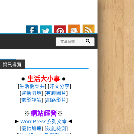
資訊導覽
●
●
生活大小事
[
生活慶菜共
] [
好文分享
]
[
運動園地
]
[
有趣圖片
]
[
電影評論
] [
網路影片
]
※
網站經營
※
►
◄
WordPress系列文章
[
優化加速
] [
效能檢測
]