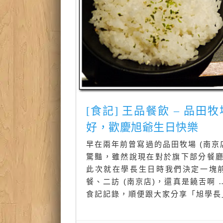
[食記] 王品餐飲 – 品田
好，歡慶旭爺生日快樂
早在兩年前曾寫過的品田牧場 (南京
驚豔，雖然說現在對於旗下部分餐
此次就在學長生日時我們決定一塊
餐、二訪 (南京店)，還真是饒舌啊 
食記記錄，順便跟大家分享「旭學長