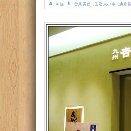
阿福
台北美食
,
生活大小事
,
連鎖