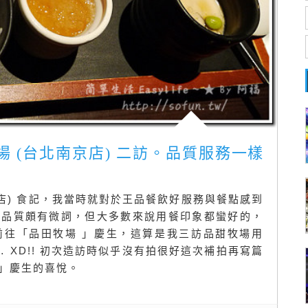
牧場 (台北南京店) 二訪。品質服務一樣
店) 食記，我當時就對於王品餐飲好服務與餐點感到
廳品質頗有微詞，但大多數來說用餐印象都蠻好的，
前往「品田牧場 」慶生，這算是我三訪品甜牧場用
… XD!! 初次造訪時似乎沒有拍很好這次補拍再寫篇
」慶生的喜悅。