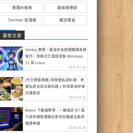
香腸炒魷魚
跳板俱樂部
Sinchen 部落格
路況隊長
最新文章
Ventoy 教學：最強多系統開機隨身碟
製作，免格式化直接安裝 Windows
11 與 Linux
2026.07.22
[竹北聚餐推薦] 草根匯私廚料理：老
饕私房台菜合菜料理 x 附菜單與停車
交通資訊
2026.07.11
Motrix 下載器教學：一鍵搞定 BT 磁
力與多線程電腦玩家告別龜速全能抓
檔案神器
2026.06.28