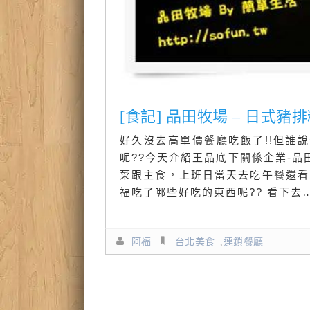
[食記] 品田牧場 – 日式
好久沒去高單價餐廳吃飯了!!但誰
呢??今天介紹王品底下關係企業-品
菜跟主食，上班日當天去吃午餐還看
福吃了哪些好吃的東西呢?? 看下去
阿福
台北美食
,
連鎖餐廳