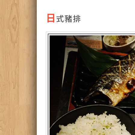
日
式豬排