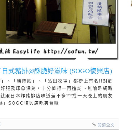
杏子日式豬排@酥脆好滋味 (SOGO復興店)
」、「勝博殿」、「品田牧場」都榜上有名!!對於
好服務印象深刻，十分值得一再造訪 ~無論是網路
就跟日本炸豬排店味道差不多??找一天晚上約朋友
餐廳」SOGO復興店吃美食囉
廳
閱讀全文