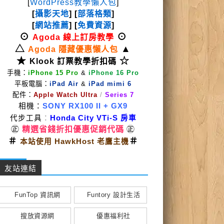
[
WordPress教學懶人包
]
[
攝影天地
] [
部落格類
]
[
網站推薦
] [
免費資源
]
⊙
⊙
Agoda 線上訂房教學
△
▲
Agoda 隱藏優惠懶人包
★
☆
Klook 訂票教學折扣碼
手機：
iPhone 15 Pro
&
iPhone 16 Pro
平板電腦：
iPad Air
&
iPad mimi 6
配件：
Apple Watch Ultra
/
Series 7
相機：
SONY RX100 II
+ GX9
代步工具
：
Honda City VTi-S 房車
㊣
精選省錢折扣優惠促銷代碼
㊣
＃
＃
本站使用 HawkHost 老鷹主機
友站連結
FunTop 資訊網
Funtory 設計生活
搜放資源網
優惠福利社