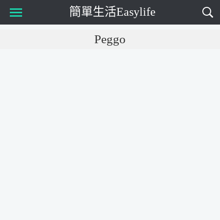
簡單生活Easylife
Main Menu
Peggo