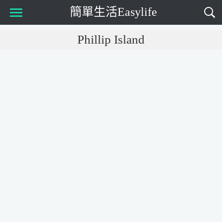
簡單生活Easylife
Main Menu
Phillip Island