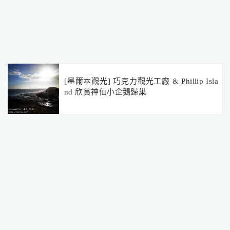
[墨爾本觀光] 巧克力觀光工廠 & Phillip Isla
nd 欣賞神仙小企鵝歸巢