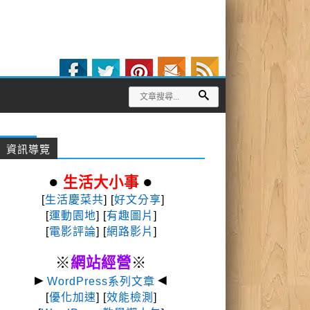
資訊導覽
●
●
生活大小事
[
生活慶菜共
] [
好文分享
]
[
運動園地
]
[
有趣圖片
]
[
電影評論
] [
網路影片
]
※
網站經營
※
►
◄
WordPress系列文章
[
優化加速
] [
效能檢測
]