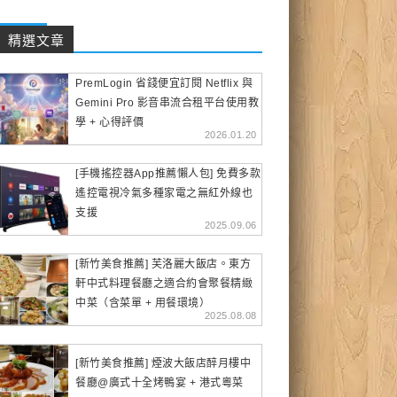
精選文章
PremLogin 省錢便宜訂閱 Netflix 與
Gemini Pro 影音串流合租平台使用教
學 + 心得評價
2026.01.20
[手機搖控器App推薦懶人包] 免費多款
遙控電視冷氣多種家電之無紅外線也
支援
2025.09.06
[新竹美食推薦] 芙洛麗大飯店。東方
軒中式料理餐廳之適合約會聚餐精緻
中菜（含菜單 + 用餐環境）
2025.08.08
[新竹美食推薦] 煙波大飯店醉月樓中
餐廳@廣式十全烤鴨宴 + 港式粵菜