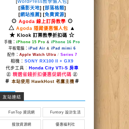
[
WordPress教學懶人包
]
[
攝影天地
] [
部落格類
]
[
網站推薦
] [
免費資源
]
⊙
⊙
Agoda 線上訂房教學
△
▲
Agoda 隱藏優惠懶人包
★
☆
Klook 訂票教學折扣碼
手機：
iPhone 15 Pro
&
iPhone 16 Pro
平板電腦：
iPad Air
&
iPad mimi 6
配件：
Apple Watch Ultra
/
Series 7
相機：
SONY RX100 II
+ GX9
代步工具
：
Honda City VTi-S 房車
㊣
精選省錢折扣優惠促銷代碼
㊣
＃
＃
本站使用 HawkHost 老鷹主機
友站連結
FunTop 資訊網
Funtory 設計生活
搜放資源網
優惠福利社