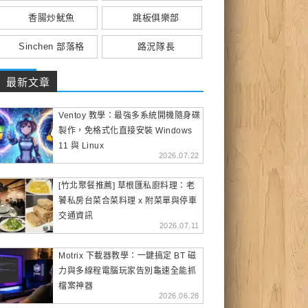
香腸炒魷魚
跳板俱樂部
Sinchen 部落格
路況隊長
最新文章
Ventoy 教學：最強多系統開機隨身碟
製作，免格式化直接安裝 Windows
11 與 Linux
2026.07.22
[竹北聚餐推薦] 草根匯私廚料理：老
饕私房台菜合菜料理 x 附菜單與停車
交通資訊
2026.07.11
Motrix 下載器教學：一鍵搞定 BT 磁
力與多線程電腦玩家告別龜速全能抓
檔案神器
2026.06.28