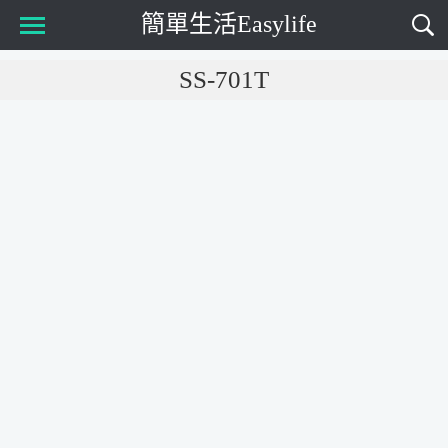
簡單生活Easylife
Main Menu
SS-701T