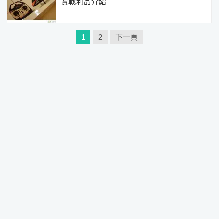
寶戰利品介紹
文
1
2
下一頁
章
分
頁