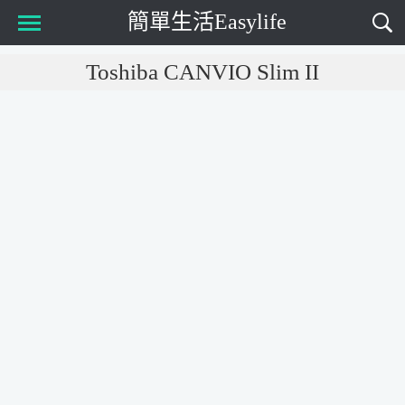
簡單生活Easylife
Main Menu
Toshiba CANVIO Slim II