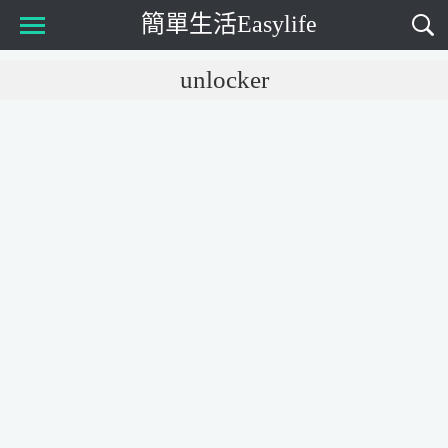
簡單生活Easylife
Main Menu
unlocker