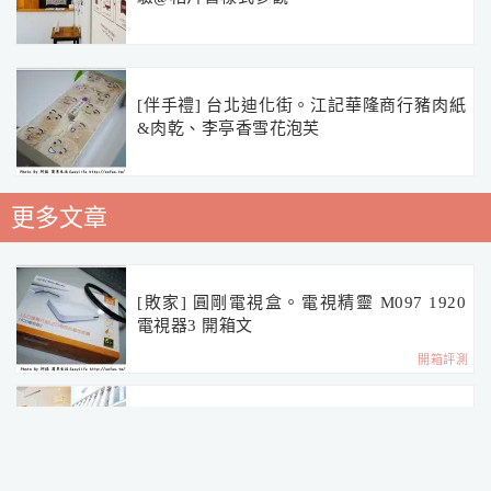
[伴手禮] 台北迪化街。江記華隆商行豬肉紙
&肉乾、李亭香雪花泡芙
更多文章
[敗家] 圓剛電視盒。電視精靈 M097 1920
電視器3 開箱文
開箱評測
[台中逢甲/西屯住宿推薦] 希堤微旅 Hotel M
app@純白韓風高評價設計旅店
飯店民宿