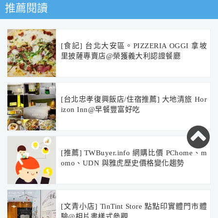
推薦閱讀
[食記] 台北大安區。PIZZERIA OGGI 拿坡
里披薩專賣店@榮獲義大利認證餐廳
[台北忠孝復興飯店/住宿推薦] 大地清旅 Hor
izon Inn@早餐豐富好吃
[推薦] TWBuyer.info 網購比價 PChome、m
omo、UDN 與雅虎歷史價格變化趨勢
[文青小店] TinTint Store 點點印實體門市體
驗@相片書樣式參觀