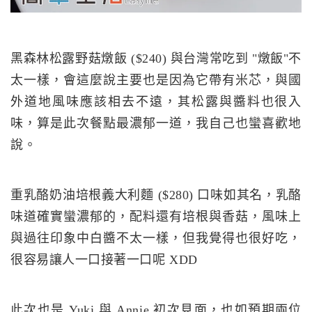
黑森林松露野菇燉飯 ($240) 與台灣常吃到 "燉飯"不
太一樣，會這麼說主要也是因為它帶有米芯，與國
外道地風味應該相去不遠，其松露與醬料也很入
味，算是此次餐點最濃郁一道，我自己也蠻喜歡地
說。
重乳酪奶油培根義大利麵 ($280) 口味如其名，乳酪
味道確實蠻濃郁的，配料還有培根與香菇，風味上
與過往印象中白醬不太一樣，但我覺得也很好吃，
很容易讓人一口接著一口呢 XDD
此次也是 Yuki 與 Annie 初次見面，也如預期兩位