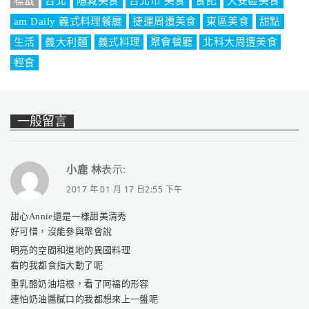
標籤
台北
隱藏美食
台北市 美食
食記
大安區美食
am Daily 義式料理餐廳
捷運周遭美食
東區美食
甜點
生活
義大利麵
義式料理
聚會餐廳
北科大周遭美食
輕食
一般留言
小鹿 林
表示:
2017 年 01 月 17 日2:55 下午
甜心Annie還是一樣甜美清秀
好可惜，沒能參與聚會說
明亮的空間和道地的異國料理
看的我都食指大動了呢
重乳酪奶油培根，看了阿福的形容
連怕奶油醬膩口的我都想來上一盤呢