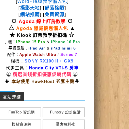
[
WordPress教學懶人包
]
[
攝影天地
] [
部落格類
]
[
網站推薦
] [
免費資源
]
⊙
⊙
Agoda 線上訂房教學
△
▲
Agoda 隱藏優惠懶人包
★
☆
Klook 訂票教學折扣碼
手機：
iPhone 15 Pro
&
iPhone 16 Pro
平板電腦：
iPad Air
&
iPad mimi 6
配件：
Apple Watch Ultra
/
Series 7
相機：
SONY RX100 II
+ GX9
代步工具
：
Honda City VTi-S 房車
㊣
精選省錢折扣優惠促銷代碼
㊣
＃
＃
本站使用 HawkHost 老鷹主機
友站連結
FunTop 資訊網
Funtory 設計生活
搜放資源網
優惠福利社