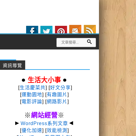
資訊導覽
●
●
生活大小事
[
生活慶菜共
] [
好文分享
]
[
運動園地
]
[
有趣圖片
]
[
電影評論
] [
網路影片
]
※
網站經營
※
►
◄
WordPress系列文章
[
優化加速
] [
效能檢測
]