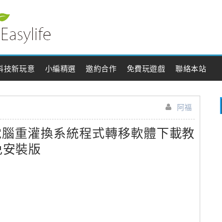
科技新玩意
小編精選
邀約合作
免費玩遊戲
聯絡本站
阿福
rans 電腦重灌換系統程式轉移軟體下載教
@免安裝版