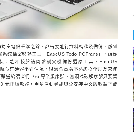
0？或是每當電腦重灌之餘，都得要進行資料轉移及備份，感到
案移轉工具「EaseUS Todo PCTrans」，讓你
，這相較於訪間號稱異機備份還原工具，EaseUS
，無須擔心有硬體不合情況，很適合電腦不熟悉操作朋友來使
贈送給讀者們 Pro 專業版序號，無須找破解序號只要留
500 元正版軟體，更多活動資訊與免安裝中文版軟體下載