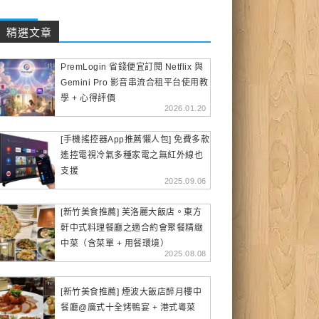
精選文章
PremLogin 省錢便宜訂閱 Netflix 與
Gemini Pro 影音串流合租平台使用教
學 + 心得評價
2026.01.20
[手機搖控器App推薦懶人包] 免費多款
遙控電視冷氣多種家電之無紅外線也
支援
2025.09.06
[新竹美食推薦] 芙洛麗大飯店。東方
軒中式料理餐廳之適合約會聚餐精緻
中菜（含菜單 + 用餐環境）
2025.08.08
[新竹美食推薦] 煙波大飯店醉月樓中
餐廳@廣式十全烤鴨宴 + 港式粵菜