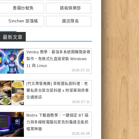
香腸炒魷魚
跳板俱樂部
Sinchen 部落格
路況隊長
最新文章
Ventoy 教學：最強多系統開機隨身碟
製作，免格式化直接安裝 Windows
11 與 Linux
2026.07.22
[竹北聚餐推薦] 草根匯私廚料理：老
饕私房台菜合菜料理 x 附菜單與停車
交通資訊
2026.07.11
Motrix 下載器教學：一鍵搞定 BT 磁
力與多線程電腦玩家告別龜速全能抓
檔案神器
2026.06.28