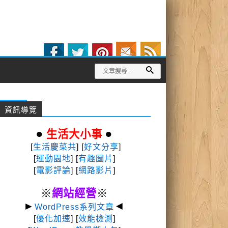
資訊導覽
●
●
生活大小事
[
生活慶菜共
] [
好文分享
]
[
運動園地
]
[
有趣圖片
]
[
電影評論
] [
網路影片
]
※
網站經營
※
►
◄
WordPress系列文章
[
優化加速
] [
效能檢測
]