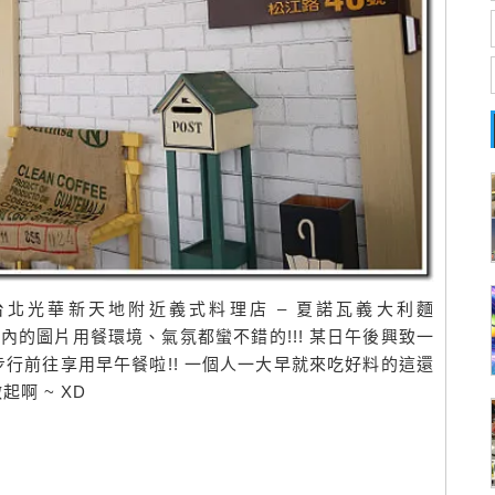
北光華新天地附近義式料理店 – 夏諾瓦義大利麵
看到文章內的圖片用餐環境、氣氛都蠻不錯的!!! 某日午後興致一
行前往享用早午餐啦!! 一個人一大早就來吃好料的這還
啊 ~ XD