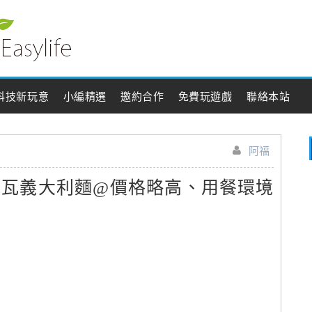
科技新玩意
小編精選
邀約合作
免費玩遊戲
聯絡本站
阿福
夏諾瓦義大利麵@價格略高、用餐環境