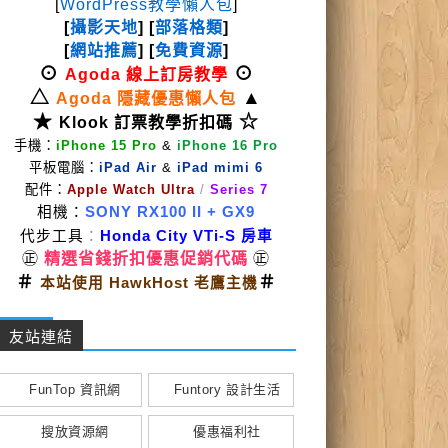
[
WordPress教學懶人包
]
[
攝影天地
] [
部落格類
]
[
網站推薦
] [
免費資源
]
⊙
⊙
Agoda 線上訂房教學
△
▲
Agoda 隱藏優惠懶人包
★
☆
Klook 訂票教學折扣碼
手機：
iPhone 15 Pro
&
iPhone 16 Pro
平板電腦：
iPad Air
&
iPad mimi 6
配件：
Apple Watch Ultra
/
Series 7
相機：
SONY RX100 II
+ GX9
代步工具
：
Honda City VTi-S 房車
㊣
精選省錢折扣優惠促銷代碼
㊣
＃
＃
本站使用 HawkHost 老鷹主機
友站連結
FunTop 資訊網
Funtory 設計生活
搜放資源網
優惠福利社