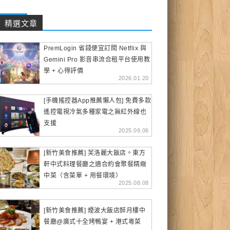
精選文章
PremLogin 省錢便宜訂閱 Netflix 與
Gemini Pro 影音串流合租平台使用教
學 + 心得評價
2026.01.20
[手機搖控器App推薦懶人包] 免費多款
遙控電視冷氣多種家電之無紅外線也
支援
2025.09.06
[新竹美食推薦] 芙洛麗大飯店。東方
軒中式料理餐廳之適合約會聚餐精緻
中菜（含菜單 + 用餐環境）
2025.08.08
[新竹美食推薦] 煙波大飯店醉月樓中
餐廳@廣式十全烤鴨宴 + 港式粵菜