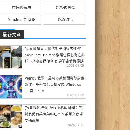
香腸炒魷魚
跳板俱樂部
Sinchen 部落格
路況隊長
最新文章
[北愛爾蘭 x 貝爾法斯平價飯店推薦]
easyHotel Belfast 旅館住宿心得之鄰
近市政廳交通便利 & 房間設備與優缺
2026.08.09
點
Ventoy 教學：最強多系統開機隨身碟
製作，免格式化直接安裝 Windows
11 與 Linux
2026.07.22
[竹北聚餐推薦] 草根匯私廚料理：老
饕私房台菜合菜料理 x 附菜單與停車
交通資訊
2026.07.11