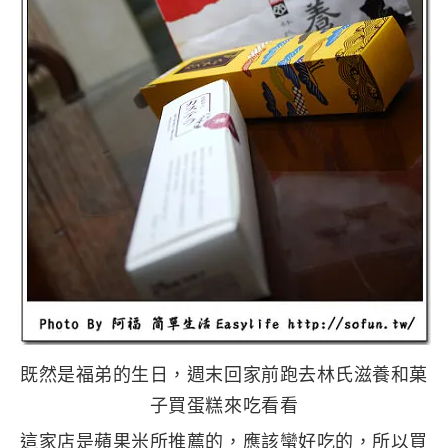
既然是福弟的生日，週末回家前跑去林氏滋養和菓
子買蛋糕來吃看看
這家店是蘋果米所推薦的，應該蠻好吃的，所以買