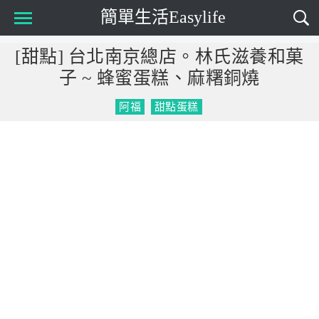
簡單生活Easylife
Main Menu
[甜點] 台北南京總店。林氏滋養和菓
子 ~ 蜂蜜蛋糕、麻糬銅燒
阿福
甜點蛋糕