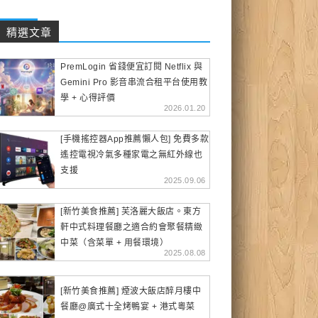
精選文章
PremLogin 省錢便宜訂閱 Netflix 與
Gemini Pro 影音串流合租平台使用教
學 + 心得評價
2026.01.20
[手機搖控器App推薦懶人包] 免費多款
遙控電視冷氣多種家電之無紅外線也
支援
2025.09.06
[新竹美食推薦] 芙洛麗大飯店。東方
軒中式料理餐廳之適合約會聚餐精緻
中菜（含菜單 + 用餐環境）
2025.08.08
[新竹美食推薦] 煙波大飯店醉月樓中
餐廳@廣式十全烤鴨宴 + 港式粵菜