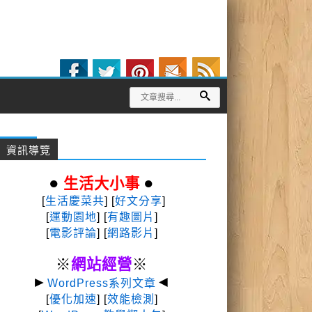
資訊導覽
●
●
生活大小事
[
生活慶菜共
] [
好文分享
]
[
運動園地
]
[
有趣圖片
]
[
電影評論
] [
網路影片
]
※
網站經營
※
►
◄
WordPress系列文章
[
優化加速
] [
效能檢測
]