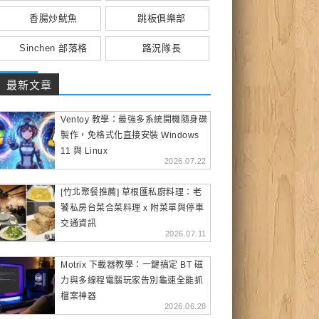
香腸炒魷魚
跳板俱樂部
Sinchen 部落格
路況隊長
最新文章
Ventoy 教學：最強多系統開機隨身碟
製作，免格式化直接安裝 Windows
11 與 Linux
2026.07.22
[竹北聚餐推薦] 草根匯私廚料理：老
饕私房台菜合菜料理 x 附菜單與停車
交通資訊
2026.07.11
Motrix 下載器教學：一鍵搞定 BT 磁
力與多線程電腦玩家告別龜速全能抓
檔案神器
2026.06.28