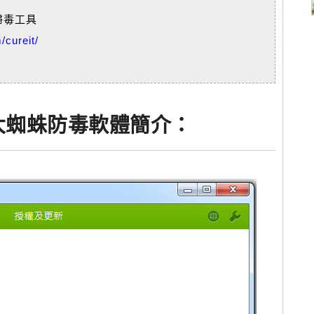
牌掃毒工具
/cureit/
It! 大蜘蛛防毒軟體簡介：