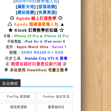
[
WordPress教學懶人包
]
[
攝影天地
] [
部落格類
]
[
網站推薦
] [
免費資源
]
⊙
⊙
Agoda 線上訂房教學
△
▲
Agoda 隱藏優惠懶人包
★
☆
Klook 訂票教學折扣碼
手機：
iPhone 15 Pro
&
iPhone 16 Pro
平板電腦：
iPad Air
&
iPad mimi 6
配件：
Apple Watch Ultra
/
Series 7
相機：
SONY RX100 II
+ GX9
代步工具
：
Honda City VTi-S 房車
㊣
精選省錢折扣優惠促銷代碼
㊣
＃
＃
本站使用 HawkHost 老鷹主機
友站連結
FunTop 資訊網
Funtory 設計生活
搜放資源網
優惠福利社