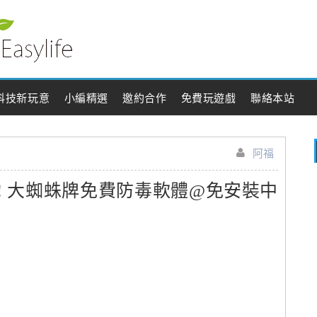
科技新玩意
小編精選
邀約合作
免費玩遊戲
聯絡本站
阿福
ureIt! 大蜘蛛牌免費防毒軟體@免安裝中