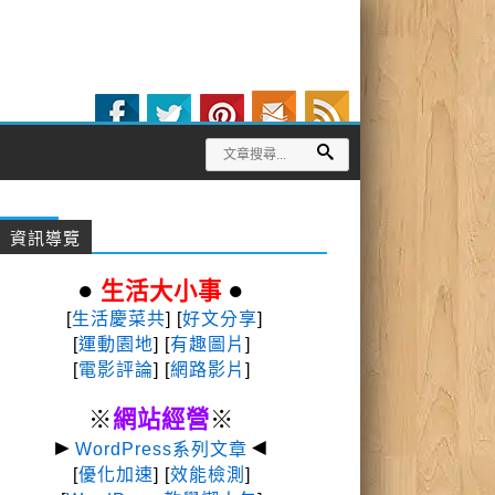
資訊導覽
●
●
生活大小事
[
生活慶菜共
] [
好文分享
]
[
運動園地
]
[
有趣圖片
]
[
電影評論
] [
網路影片
]
※
網站經營
※
►
◄
WordPress系列文章
[
優化加速
] [
效能檢測
]