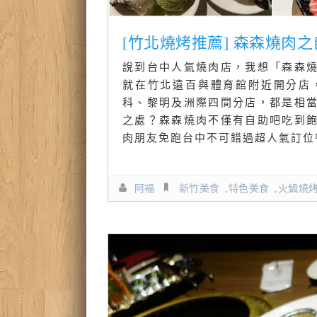
[竹北燒烤推薦] 森森燒肉
說到台中人氣燒肉店，我想「森森
就在竹北遠百與體育館附近開分店
科、黎明及洲際四間分店，都是相
之處？森森燒肉不僅有自助吧吃到
肉朋友免跑台中不可錯過超人氣訂位
阿福
新竹美食
,
特色美食
,
火鍋燒