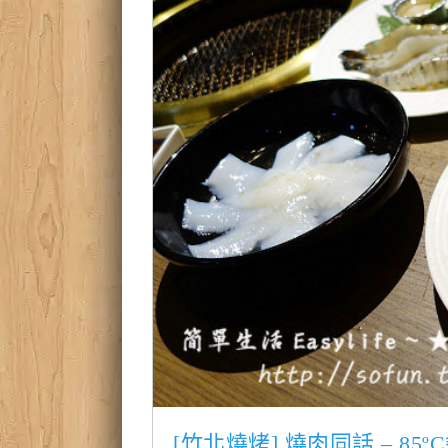
[竹北燒烤] 燒肉同話 – 8