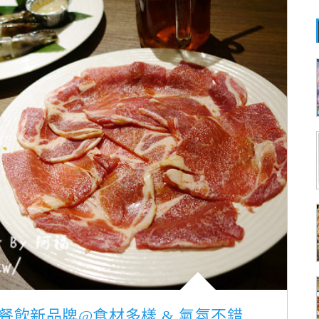
5ºC餐飲新品牌@食材多樣 & 氣氛不錯