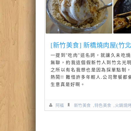
[新竹美食] 新橋燒肉屋(
一提到"吃肉"這名詞，就讓久未吃燒
無聊，約我這個假新竹人到竹北光明
之所以有名我想也是因為採單點制
熱鬧!! 難怪許多年輕人.公司聚餐
生意真是好啊。
阿福
新竹美食
,
特色美食
,
火鍋燒