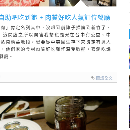
之自助吧吃到飽 + 肉質好吃人氣訂位餐廳
燒肉」肯定名列其中，沒想到前陣子插旗到新竹了，
，這間店之所以厲害我想也是光在台中有公益、中
當熱鬧精華地段，想要從中突圍生存下來肯定有過人
飽，他們家的食材肉質好吃難怪深受歡迎，喜愛吃燒
餐廳。
烤
閱讀全文