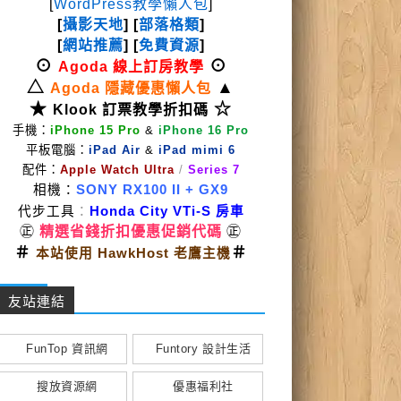
[
WordPress教學懶人包
]
[
攝影天地
] [
部落格類
]
[
網站推薦
] [
免費資源
]
⊙
⊙
Agoda 線上訂房教學
△
▲
Agoda 隱藏優惠懶人包
★
☆
Klook 訂票教學折扣碼
手機：
iPhone 15 Pro
&
iPhone 16 Pro
平板電腦：
iPad Air
&
iPad mimi 6
配件：
Apple Watch Ultra
/
Series 7
相機：
SONY RX100 II
+ GX9
代步工具
：
Honda City VTi-S 房車
㊣
精選省錢折扣優惠促銷代碼
㊣
＃
＃
本站使用 HawkHost 老鷹主機
友站連結
FunTop 資訊網
Funtory 設計生活
搜放資源網
優惠福利社