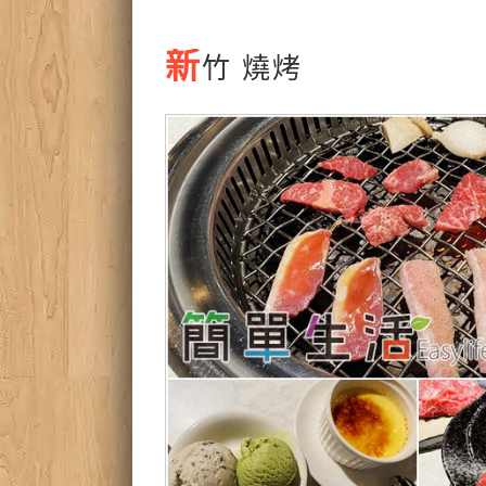
新
竹 燒烤