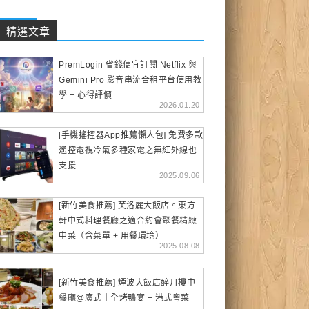
精選文章
PremLogin 省錢便宜訂閱 Netflix 與
Gemini Pro 影音串流合租平台使用教
學 + 心得評價
2026.01.20
[手機搖控器App推薦懶人包] 免費多款
遙控電視冷氣多種家電之無紅外線也
支援
2025.09.06
[新竹美食推薦] 芙洛麗大飯店。東方
軒中式料理餐廳之適合約會聚餐精緻
中菜（含菜單 + 用餐環境）
2025.08.08
[新竹美食推薦] 煙波大飯店醉月樓中
餐廳@廣式十全烤鴨宴 + 港式粵菜