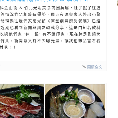
科金山街 & 竹北光明美食商圈莫屬，肚子餓了往這
車等情況竹北相較有優勢，周五夜晚與家人外出小聚
，發現過往我們家常光顧《阿堂創意廚房餐廳》已經
，近期也看到新聞與朋友轉載分享，這是由知名飲料
曾吃過他們家 "這一鍋" 有不錯印象，現在跨足到燒烤
的竹北，新開幕又有不少曝光量，讓我也想品嘗看看
材吧！！
烤
閱讀全文