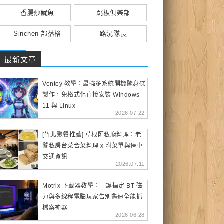
香腸炒魷魚
跳板俱樂部
Sinchen 部落格
路況隊長
最新文章
Ventoy 教學：最強多系統開機隨身碟
製作，免格式化直接安裝 Windows
11 與 Linux
2026.07.22
[竹北聚餐推薦] 草根匯私廚料理：老
饕私房台菜合菜料理 x 附菜單與停車
交通資訊
2026.07.11
Motrix 下載器教學：一鍵搞定 BT 磁
力與多線程電腦玩家告別龜速全能抓
檔案神器
2026.06.28