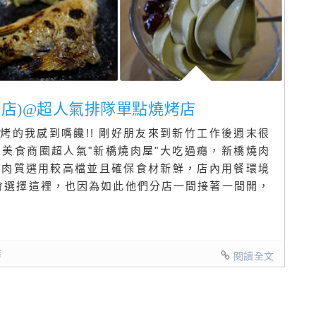
竹北店)@超人氣排隊單點燒烤店
烤的我感到嘴饞!! 剛好朋友來到新竹工作後週末很
美食商圈超人氣"新橋燒肉屋"大吃過癮，新橋燒肉
，肉質選用較高檔並且確保食材新鮮，店內用餐環境
都會選擇這裡，也因為如此他們分店一間接著一間開，
烤
閱讀全文