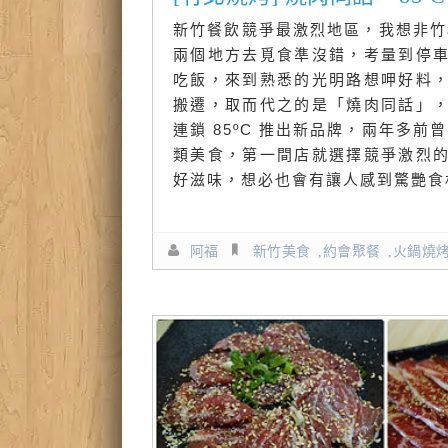
新竹餐飲競爭最激烈地區，我想非竹
兩個地方去覓食準沒錯，考量到停
吃飯，來到熟悉的光明路想呷好料
搬遷，取而代之的是「燒肉同話」
連鎖 85ºC 推出新品牌，兩年多前
類美食，第一間店就選擇競爭激烈
好滋味，想必也會有讓人感到驚艷食
阿福
新竹美食
,
約會聚餐
,
火鍋燒