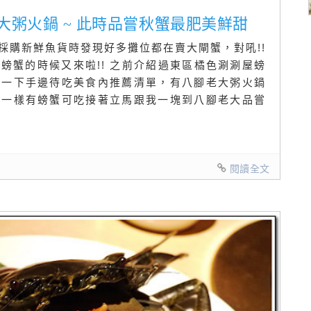
老大粥火鍋 ~ 此時品嘗秋蟹最肥美鮮甜
採購新鮮魚貨時發現好多攤位都在賣大閘蟹，對吼!!
螃蟹的時候又來啦!! 之前介紹過東區橘色涮涮屋螃
看一下手邊待吃美食內推薦清單，有八腳老大粥火鍋
是一樣有螃蟹可吃接著立馬跟我一塊到八腳老大品嘗
閱讀全文