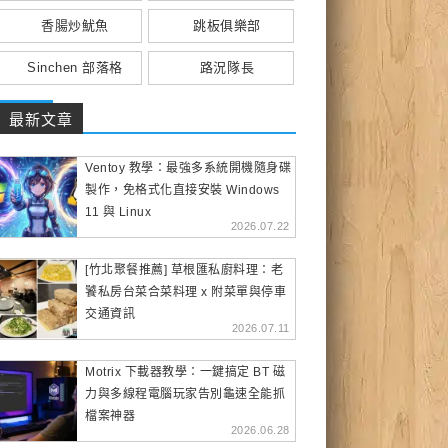
香腸炒魷魚
跳板俱樂部
Sinchen 部落格
路況隊長
最新文章
Ventoy 教學：最強多系統開機隨身碟
製作，免格式化直接安裝 Windows
11 與 Linux
2026.07.22
[竹北聚餐推薦] 草根匯私廚料理：老
饕私房台菜合菜料理 x 附菜單與停車
交通資訊
2026.07.11
Motrix 下載器教學：一鍵搞定 BT 磁
力與多線程電腦玩家告別龜速全能抓
檔案神器
2026.06.28