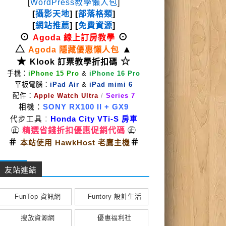
[
WordPress教學懶人包
]
[
攝影天地
] [
部落格類
]
[
網站推薦
] [
免費資源
]
⊙
⊙
Agoda 線上訂房教學
△
▲
Agoda 隱藏優惠懶人包
★
☆
Klook 訂票教學折扣碼
手機：
iPhone 15 Pro
&
iPhone 16 Pro
平板電腦：
iPad Air
&
iPad mimi 6
配件：
Apple Watch Ultra
/
Series 7
相機：
SONY RX100 II
+ GX9
代步工具
：
Honda City VTi-S 房車
㊣
精選省錢折扣優惠促銷代碼
㊣
＃
＃
本站使用 HawkHost 老鷹主機
友站連結
FunTop 資訊網
Funtory 設計生活
搜放資源網
優惠福利社