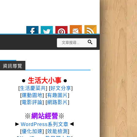
資訊導覽
●
●
生活大小事
[
生活慶菜共
] [
好文分享
]
[
運動園地
]
[
有趣圖片
]
[
電影評論
] [
網路影片
]
※
網站經營
※
►
◄
WordPress系列文章
[
優化加速
] [
效能檢測
]