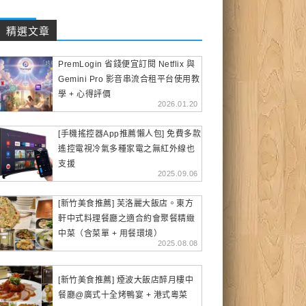
精選文章
PremLogin 省錢便宜訂閱 Netflix 與
Gemini Pro 影音串流合租平台使用教
學 + 心得評價
2026.01.20
[手機搖控器App推薦懶人包] 免費多款
遙控電視冷氣多種家電之無紅外線也
支援
2025.09.06
[新竹美食推薦] 芙洛麗大飯店。東方
軒中式料理餐廳之適合約會聚餐精緻
中菜（含菜單 + 用餐環境）
2025.08.08
[新竹美食推薦] 煙波大飯店醉月樓中
餐廳@廣式十全烤鴨宴 + 港式粵菜