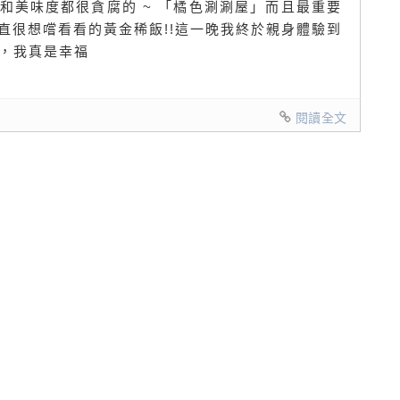
和美味度都很貪腐的 ~ 「橘色涮涮屋」而且最重要
直很想嚐看看的黃金稀飯!!這一晚我終於親身體驗到
吃，我真是幸福
閱讀全文