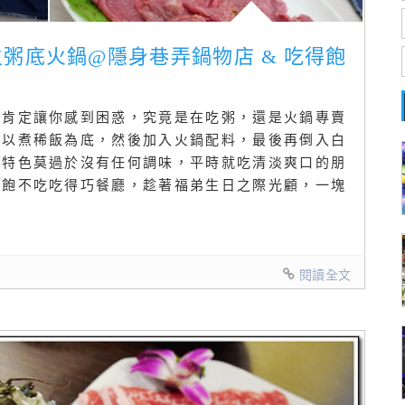
生粥底火鍋@隱身巷弄鍋物店 & 吃得飽
，肯定讓你感到困惑，究竟是在吃粥，還是火鍋專賣
頭以煮稀飯為底，然後加入火鍋配料，最後再倒入白
大特色莫過於沒有任何調味，平時就吃清淡爽口的朋
得飽不吃吃得巧餐廳，趁著福弟生日之際光顧，一塊
閱讀全文