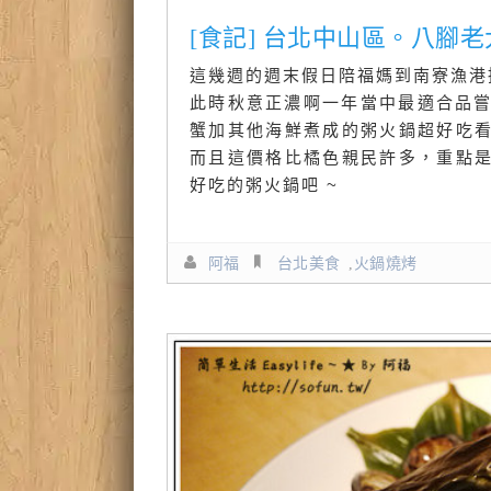
[食記] 台北中山區。八腳
這幾週的週末假日陪福媽到南寮漁港
此時秋意正濃啊一年當中最適合品嘗
蟹加其他海鮮煮成的粥火鍋超好吃
而且這價格比橘色親民許多，重點
好吃的粥火鍋吧 ~
阿福
台北美食
,
火鍋燒烤