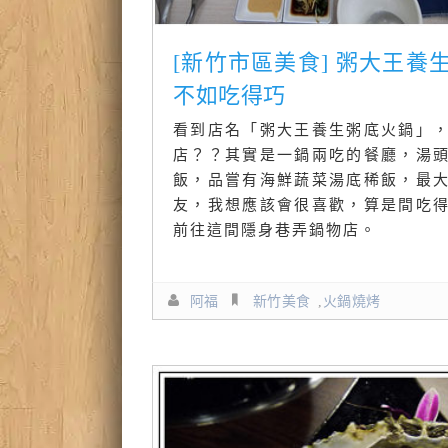
[新竹市區美食] 粥大王養
不如吃得巧
看到店名「粥大王養生粥底火鍋」
店？？其實是一鍋兩吃的餐廳，湯
飯，品嘗有海鮮蔬菜湯底稀飯，最
友，我想應該會很喜歡，算是間吃
前往這間隱身巷弄鍋物店。
阿福
新竹美食
,
火鍋燒烤