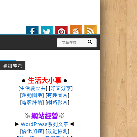
資訊導覽
●
●
生活大小事
[
生活慶菜共
] [
好文分享
]
[
運動園地
]
[
有趣圖片
]
[
電影評論
] [
網路影片
]
※
網站經營
※
►
◄
WordPress系列文章
[
優化加速
] [
效能檢測
]