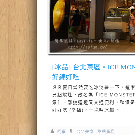
[冰品] 台北東區。ICE 
好綿好吃
炎炎夏日當然要吃冰消暑一下，這
另起爐灶，改名為「ICE MONS
氛佳、離捷運近又交通便利，整個是
好好吃 (幸福)，一塊呷冰趣 ~
阿福
台北美食
,
甜點蛋糕