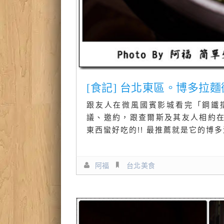
[食記] 台北東區。博多拉
跟友人在微風國賓影城看完「鋼鐵
議、邀約，跟查爾斯及其友人相約
東西蠻好吃的!! 最推薦就是它的博
阿福
台北美食