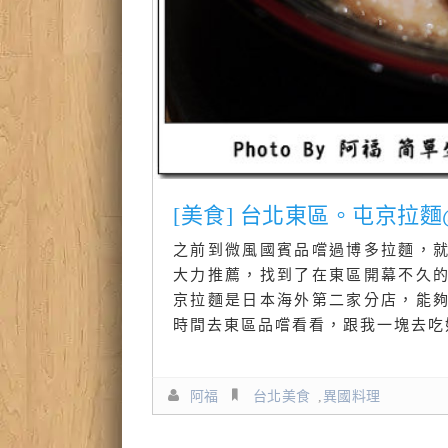
[美食] 台北東區。屯京拉
之前到微風國賓品嚐過博多拉麵，
大力推薦，找到了在東區開幕不久
京拉麵是日本海外第二家分店，能
時間去東區品嚐看看，跟我一塊去吃好
阿福
台北美食
,
異國料理