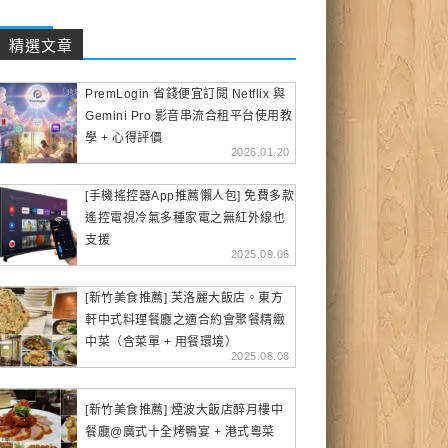
精選文章
PremLogin 省錢便宜訂閱 Netflix 與
Gemini Pro 影音串流合租平台使用教
學 + 心得評價
2026.01.20
[手機搖控器App推薦懶人包] 免費多款
遙控電視冷氣多種家電之無紅外線也
支援
2025.09.06
[新竹美食推薦] 芙洛麗大飯店。東方
軒中式料理餐廳之適合約會聚餐精緻
中菜（含菜單 + 用餐環境）
2025.08.08
[新竹美食推薦] 煙波大飯店醉月樓中
餐廳@廣式十全烤鴨宴 + 港式粵菜