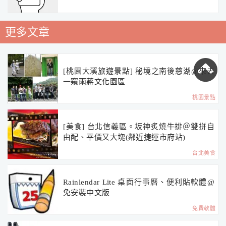
更多文章
[桃園大溪旅遊景點] 秘境之南後慈湖@來去
一窺兩蔣文化園區
桃園景點
[美食] 台北信義區。坂神炙燒牛排＠雙拼自
由配、平價又大塊(鄰近捷運市府站)
台北美食
Rainlendar Lite 桌面行事曆、便利貼軟體@
免安裝中文版
免費軟體