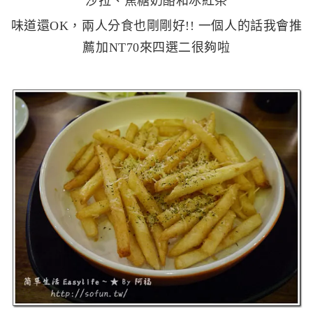
沙拉、焦糖奶酪和冰紅茶
味道還OK，兩人分食也剛剛好!! 一個人的話我會推
薦加NT70來四選二很夠啦