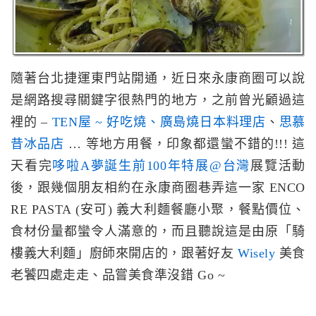
隨著台北捷運東門站開通，近日來永康商圈可以說
是網路搜尋關鍵字很熱門的地方，之前曾光顧過這
裡的 –
TEN屋 ~ 好吃燒、廣島燒日本料理店
、
思慕
昔冰品店
… 等地方用餐，印象都還蠻不錯的!!! 這
天看完
哆啦A夢誕生前100年特展@台灣
展覽活動
後，跟幾個朋友相約在永康商圈巷弄這一家 ENCO
RE PASTA (安可) 義大利麵餐廳小聚，餐點價位、
食材份量都蠻令人滿意的，而且聽說這是由原「騎
樓義大利麵」廚師來開店的，跟著好友
Wisely
美食
老饕四處走走、品嘗美食準沒錯 Go ~