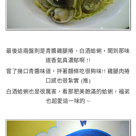
最後這兩盤則是青醬雞腿捲、白酒蛤蜊，聞到那味
道香氣真濃郁啊 !!
嘗了幾口青醬味道，拌著麵條吃很夠味!! 雞腿肉捲
口感也很紮實 (推)
白酒蛤蜊也是很厲害，看那肥美飽滿的蛤蜊，福弟
也超愛這一味的 ~