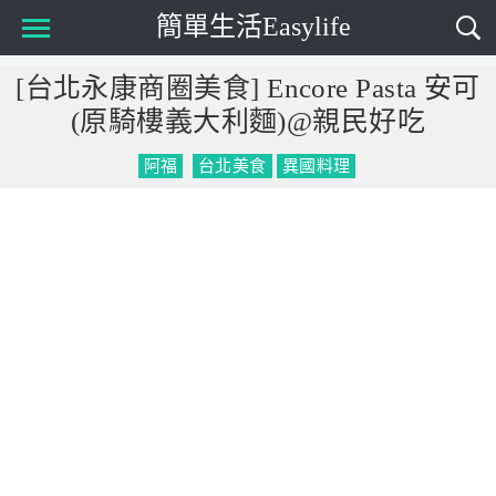
簡單生活Easylife
Main Menu
[台北永康商圈美食] Encore Pasta 安可
(原騎樓義大利麵)@親民好吃
阿福
台北美食
異國料理