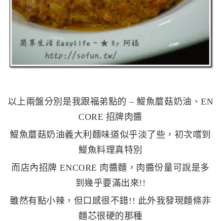
以上兩盤分別是我跟福弟點的 – 鯷魚蘑菇奶油、EN
CORE 招牌肉醬
鯷魚蘑菇奶油義大利麵味道似乎淡了些，初次嚐到
鯷魚料理真特別
而店內招牌 ENCORE 肉醬麵，肉醬份量可說是多
到幾乎要滿出來!!
雖然有點小辣，但口感很不錯!! 此外我發現麵條非
麵芯很硬的那種