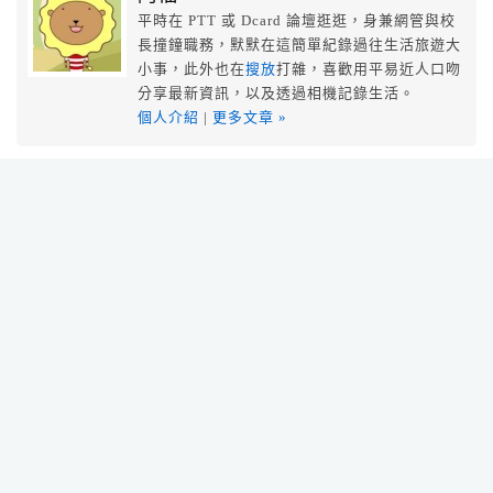
平時在 PTT 或 Dcard 論壇逛逛，身兼網管與校
長撞鐘職務，默默在這簡單紀錄過往生活旅遊大
小事，此外也在
搜放
打雜，喜歡用平易近人口吻
分享最新資訊，以及透過相機記錄生活。
個人介紹
|
更多文章 »
標籤
義大利麵
義式料理
ENCORE PASTA
隱藏
台北
食記
台北市 美食
騎樓義大利麵
台北永康街 美食
安可義大利麵
小西瓜
東門市場
永康商圈
永康街 美食
一般留言
San
表示:
2013 年 01 月 28 日10:54 下午