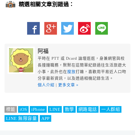
精選相關文章別錯過：
阿福
平時在 PTT 或 Dcard 論壇逛逛，身兼網管與校
長撞鐘職務，默默在這簡單紀錄過往生活旅遊大
小事，此外也在
搜放
打雜，喜歡用平易近人口吻
分享最新資訊，以及透過相機記錄生活。
個人介紹
|
更多文章 »
標籤
iOS
iPhone
LINE
教學
網路電話
一人群組
LINE 無限容量
APP