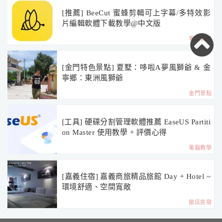
[推薦] BeeCut 蜜蜂剪輯可上字幕/多特效影
片編輯軟體下載教學@中文版
電腦教學
[金門特色景點] 夏墅：哆啦A夢風獅爺 & 金
寧鄉：東洲風獅爺
金門景點
[工具] 硬碟分割管理軟體推薦 EaseUS Partiti
on Master 使用教學 + 評價心得
電腦教學
[嘉義住宿] 嘉義商旅精品旅館 Day + Hotel ~
環境舒適、空間寬敞
飯店民宿